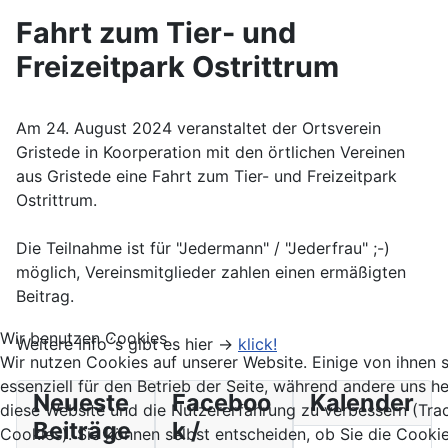
Fahrt zum Tier- und
Freizeitpark Ostrittrum
Am 24. August 2024 veranstaltet der Ortsverein
Gristede in Koorperation mit den örtlichen Vereinen
aus Gristede eine Fahrt zum Tier- und Freizeitpark
Ostrittrum.
Die Teilnahme ist für "Jedermann" / "Jederfrau" ;-)
möglich, Vereinsmitglieder zahlen einen ermäßigten
Beitrag.
Wir benutzen Cookies
Weitere Info´s gibt es hier ->
klick!
Wir nutzen Cookies auf unserer Website. Einige von ihnen 
essenziell für den Betrieb der Seite, während andere uns he
Neueste
Faceboo
Kalender
diese Website und die Nutzererfahrung zu verbessern (Tra
Beiträge
k /
Cookies). Sie können selbst entscheiden, ob Sie die Cooki