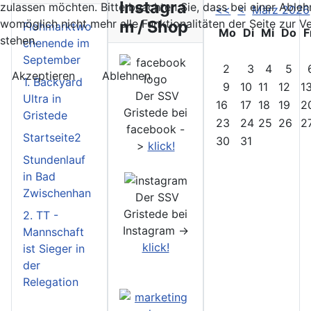
Instagra
zulassen möchten. Bitte beachten Sie, dass bei einer Able
<<
<
März 2026
m / Shop
womöglich nicht mehr alle Funktionalitäten der Seite zur 
Flohmarktwo
Mo
Di
Mi
Do
F
stehen.
chenende im
September
2
3
4
5
Akzeptieren
Ablehnen
1. Backyard
9
10
11
12
1
Der SSV
Ultra in
16
17
18
19
2
Gristede bei
Gristede
23
24
25
26
2
facebook -
Startseite2
30
31
>
klick!
Stundenlauf
in Bad
Zwischenhan
Der SSV
Gristede bei
2. TT -
Instagram ->
Mannschaft
klick!
ist Sieger in
der
Relegation