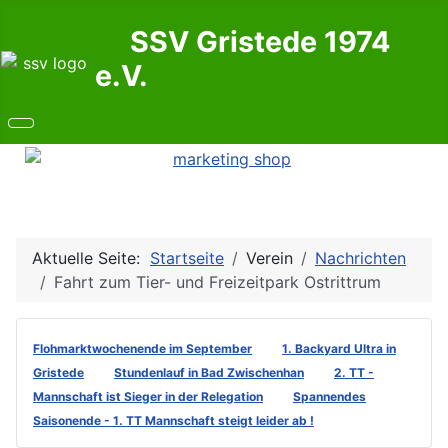
SSV Gristede 1974
e.V.
Aktuelle Seite:
Startseite
Verein
Nachrichten
Fahrt zum Tier- und Freizeitpark Ostrittrum
Flohmarktwochenende im September
1. Backyard Ultra in
Gristede
Stundenlauf in Bad Zwischenhan
2. TT -
Mannschaft ist Sieger in der Relegation
Spannendes
Saisonende - 1. TT Mannschaft steigt leider ab !