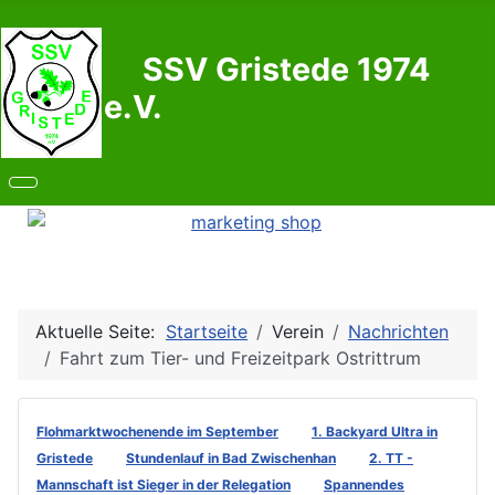
SSV Gristede 1974
e.V.
Aktuelle Seite:
Startseite
Verein
Nachrichten
Fahrt zum Tier- und Freizeitpark Ostrittrum
Flohmarktwochenende im September
1. Backyard Ultra in
Gristede
Stundenlauf in Bad Zwischenhan
2. TT -
Mannschaft ist Sieger in der Relegation
Spannendes