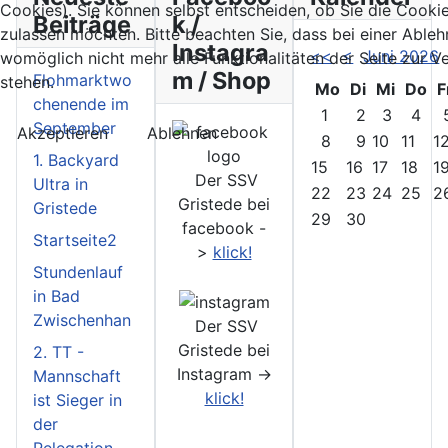
Cookies). Sie können selbst entscheiden, ob Sie die Cooki
Beiträge
k /
zulassen möchten. Bitte beachten Sie, dass bei einer Able
Instagra
<<
<
Juni 2026
womöglich nicht mehr alle Funktionalitäten der Seite zur 
m / Shop
Flohmarktwo
stehen.
Mo
Di
Mi
Do
F
chenende im
1
2
3
4
September
Akzeptieren
Ablehnen
8
9
10
11
1
1. Backyard
15
16
17
18
1
Der SSV
Ultra in
22
23
24
25
2
Gristede bei
Gristede
29
30
facebook -
Startseite2
>
klick!
Stundenlauf
in Bad
Zwischenhan
Der SSV
Gristede bei
2. TT -
Instagram ->
Mannschaft
klick!
ist Sieger in
der