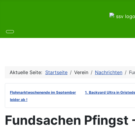
Aktuelle Seite:
Startseite
Verein
Nachrichten
Fu
Flohmarktwochenende im September
1. Backyard Ultra in Gristed
leider ab !
Fundsachen Pfingst 