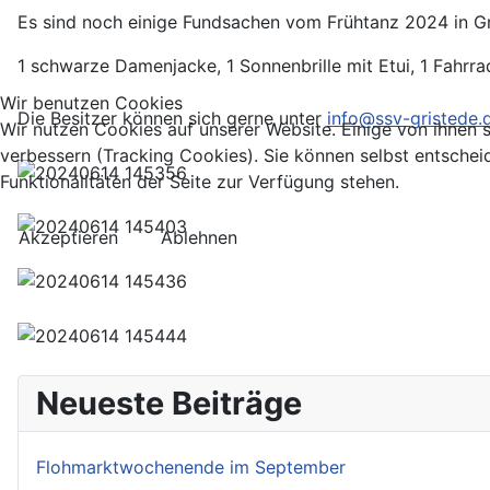
Es sind noch einige Fundsachen vom Frühtanz 2024 in Gris
1 schwarze Damenjacke, 1 Sonnenbrille mit Etui, 1 Fahrrad
Wir benutzen Cookies
Die Besitzer können sich gerne unter
info@ssv-gristede.
Wir nutzen Cookies auf unserer Website. Einige von ihnen s
verbessern (Tracking Cookies). Sie können selbst entschei
Funktionalitäten der Seite zur Verfügung stehen.
Akzeptieren
Ablehnen
Neueste Beiträge
Flohmarktwochenende im September