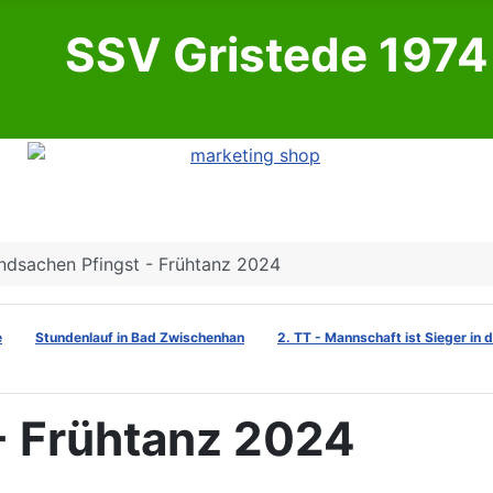
SSV Gristede 1974 
ndsachen Pfingst - Frühtanz 2024
e
Stundenlauf in Bad Zwischenhan
2. TT - Mannschaft ist Sieger in 
- Frühtanz 2024