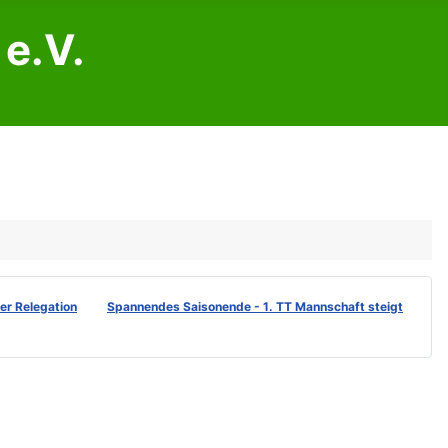
e.V.
der Relegation
Spannendes Saisonende - 1. TT Mannschaft steigt