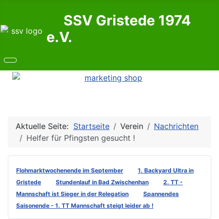
SSV Gristede 1974
e.V.
Aktuelle Seite:
Startseite
Verein
Nachrichten
Helfer für Pfingsten gesucht !
Flohmarktwochenende im September
1. Backyard Ultra in
Gristede
Stundenlauf in Bad Zwischenhan
2. TT -
Mannschaft ist Sieger in der Relegation
Spannendes
Saisonende - 1. TT Mannschaft steigt leider ab !