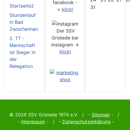
facebook -
Startseite2
31
>
klick!
Stundenlauf
in Bad
Zwischenhan
Der SSV
Gristede bei
2. TT -
Instagram ->
Mannschaft
klick!
ist Sieger in
der
Relegation
© 2026 SSV Gristede 1974 e.V. / -
Sitemap
- /
-
Impressum
- / -
Datenschutzerklärung
-