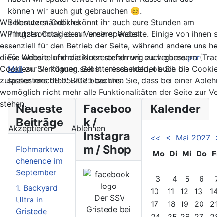
können wir auch gut gebrauchen 😊.
Selbstverständlich könnt ihr auch eure Stunden am
Wir benutzen Cookies
Pfingstsonntag dem Verein spenden.
Wir nutzen Cookies auf unserer Website. Einige von ihnen 
essenziell für den Betrieb der Seite, während andere uns he
Für weitere Informationen stehen wir euch gerne
per
diese Website und die Nutzererfahrung zu verbessern (Tra
Mail
zur Verfügung. Bei Interesse meldet euch bis
Cookies). Sie können selbst entscheiden, ob Sie die Cooki
spätestens 09.05.2025 bei uns.
zulassen möchten. Bitte beachten Sie, dass bei einer Able
womöglich nicht mehr alle Funktionalitäten der Seite zur 
stehen.
Neueste
Faceboo
Kalender
Beiträge
k /
Akzeptieren
Ablehnen
Instagra
<<
<
Mai 2027
m / Shop
Flohmarktwo
Mo
Di
Mi
Do
F
chenende im
September
3
4
5
6
1. Backyard
10
11
12
13
1
Der SSV
Ultra in
17
18
19
20
2
Gristede bei
Gristede
24
25
26
27
2