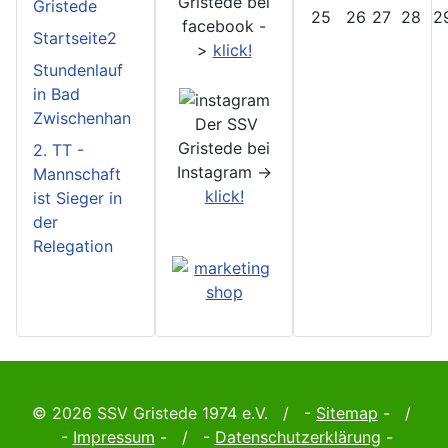
Gristede bei
Gristede
25
26
27
28
2
facebook -
Startseite2
>
klick!
Stundenlauf
in Bad
Zwischenhan
Der SSV
Gristede bei
2. TT -
Instagram ->
Mannschaft
klick!
ist Sieger in
der
Relegation
© 2026 SSV Gristede 1974 e.V. / -
Sitemap
- /
-
Impressum
- / -
Datenschutzerklärung
-