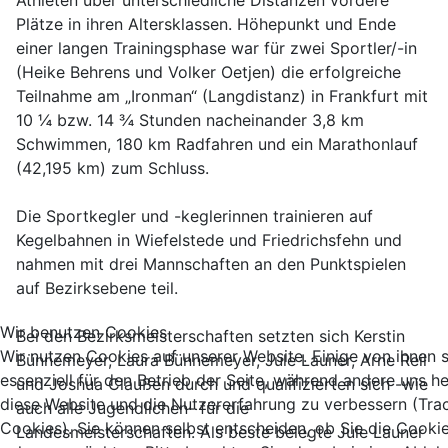
Athleten über unterschiedliche Distanzen vordere
Plätze in ihren Altersklassen. Höhepunkt und Ende
einer langen Trainingsphase war für zwei Sportler/-in
(Heike Behrens und Volker Oetjen) die erfolgreiche
Teilnahme am „Ironman“ (Langdistanz) in Frankfurt mit
10 ¼ bzw. 14 ¾ Stunden nacheinander 3,8 km
Schwimmen, 180 km Radfahren und ein Marathonlauf
(42,195 km) zum Schluss.
Die Sportkegler und -keglerinnen trainieren auf
Kegelbahnen in Wiefelstede und Friedrichsfehn und
nahmen mit drei Mannschaften an den Punktspielen
auf Bezirksebene teil.
Wir benutzen Cookies
Bei den Bezirksmeisterschaften setzten sich Kerstin
Wir nutzen Cookies auf unserer Website. Einige von ihnen 
Bünnemeyer, Laura Bünnemeyer, Jule Launer, Arne Reil
essenziell für den Betrieb der Seite, während andere uns he
und Joshua Claußen durch und qualifizierten sich -wie
diese Website und die Nutzererfahrung zu verbessern (Tra
auch alle Jugendlichen- für die
Cookies). Sie können selbst entscheiden, ob Sie die Cooki
Landesmeisterschaften. Als beste belegte Jule Launer