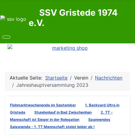
SSV Gristede 1974
e.V.
Aktuelle Seite:
Startseite
Verein
Nachrichten
Jahreshauptversammlung 2023
Flohmarktwochenende im September
1. Backyard Ultra in
Gristede
Stundenlauf in Bad Zwischenhan
2. TT -
Mannschaft ist Sieger in der Relegation
Spannendes
Saisonende - 1. TT Mannschaft steigt leider ab !