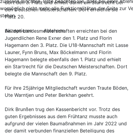
zulassen möchten. Bitte beachten Sie, dass bei einer Able
dort den 3. Platz und erhielt damit ein Startrecht bei
womöglich nicht mehr alle Funktionalitäten der Seite zur 
den Deutschen Meisterschaften. Dort erreichte sie
stehen.
Platz 20.
Akzeptieren
Ablehnen
Bei den Landesmeisterschaften erreichten bei den
Jugendlichen Rene Exner den 1. Platz und Florin
Hagemann den 3. Platz. Die U18-Mannschaft mit Lasse
Launer, Fynn Bruns, Max Böckelmann und Florin
Hagemann belegte ebenfalls den 1. Platz und erhielt
ein Startrecht für die Deutschen Meisterschaften. Dort
belegte die Mannschaft den 9. Platz.
Für ihre 25jährige Mitgliedschaft wurden Traute Böden,
Ute Warntjen und Peter Berkhan geehrt.
Dirk Brunßen trug den Kassenbericht vor. Trotz des
guten Ergebnisses aus dem Frühtanz musste auch
aufgrund der vielen Baumaßnahmen im Jahr 2022 und
der damit verbunden finanziellen Beteiligung des