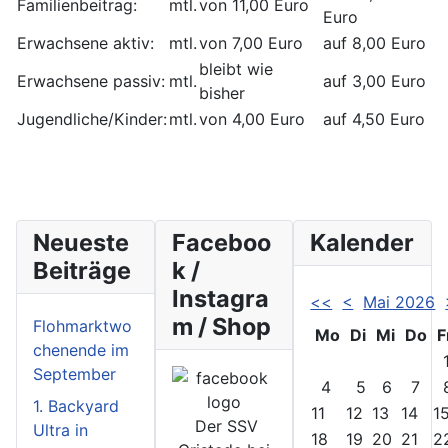
Familienbeitrag:
mtl.
von 11,00 Euro
Euro
Erwachsene aktiv:
mtl.
von 7,00 Euro
auf 8,00 Euro
bleibt wie
Erwachsene passiv:
mtl.
auf 3,00 Euro
bisher
Jugendliche/Kinder:
mtl.
von 4,00 Euro
auf 4,50 Euro
Neueste
Faceboo
Kalender
Beiträge
k /
Instagra
<<
<
Mai 2026
m / Shop
Flohmarktwo
Mo
Di
Mi
Do
F
chenende im
September
4
5
6
7
1. Backyard
11
12
13
14
1
Der SSV
Ultra in
18
19
20
21
2