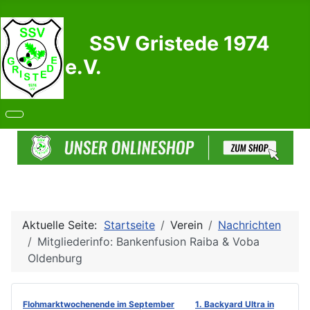
SSV Gristede 1974
e.V.
Aktuelle Seite:
Startseite
Verein
Nachrichten
Mitgliederinfo: Bankenfusion Raiba & Voba
Oldenburg
Flohmarktwochenende im September
1. Backyard Ultra in