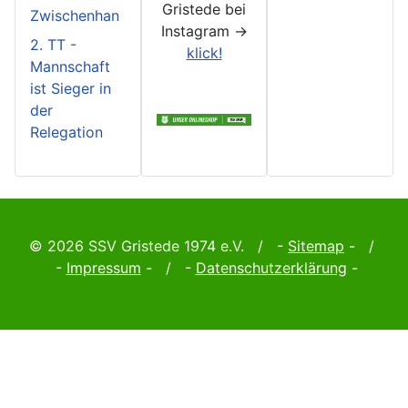
Gristede bei
Zwischenhan
Instagram ->
2. TT -
klick!
Mannschaft
ist Sieger in
der
Relegation
© 2026 SSV Gristede 1974 e.V. / -
Sitemap
- /
-
Impressum
- / -
Datenschutzerklärung
-