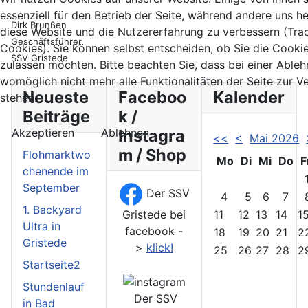
essenziell für den Betrieb der Seite, während andere uns he
Dirk Brunßen
diese Website und die Nutzererfahrung zu verbessern (Tra
Geschäftsführer
Cookies). Sie können selbst entscheiden, ob Sie die Cooki
SSV Gristede
zulassen möchten. Bitte beachten Sie, dass bei einer Able
womöglich nicht mehr alle Funktionalitäten der Seite zur 
Neueste
Faceboo
Kalender
stehen.
Beiträge
k /
Akzeptieren
Ablehnen
Instagra
<<
<
Mai 2026
m / Shop
Flohmarktwo
Mo
Di
Mi
Do
F
chenende im
September
Der SSV
4
5
6
7
1. Backyard
Gristede bei
11
12
13
14
1
Ultra in
facebook -
18
19
20
21
2
Gristede
>
klick!
25
26
27
28
2
Startseite2
Stundenlauf
Der SSV
in Bad