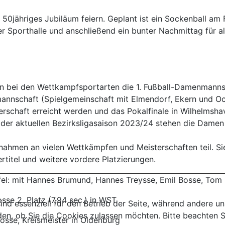
0jähriges Jubiläum feiern. Geplant ist ein Sockenball am Fr
r Sporthalle und anschließend ein bunter Nachmittag für all
en bei den Wettkampfsportarten die 1. Fußball-Damenmannsc
annschaft (Spielgemeinschaft mit Elmendorf, Ekern und Och
sterschaft erreicht werden und das Pokalfinale in Wilhelms
der aktuellen Bezirksligasaison 2023/24 stehen die Damen i
 nahmen an vielen Wettkämpfen und Meisterschaften teil. Si
rtitel und weitere vordere Platzierungen.
fel: mit Hannes Brumund, Hannes Treysse, Emil Bosse, Tom 
osse 2. Platz (7,94 sec.) in WST
ind essenziell für den Betrieb der Seite, während andere u
den, ob Sie die Cookies zulassen möchten. Bitte beachten S
Bosse, Kreismeister in Oldenburg