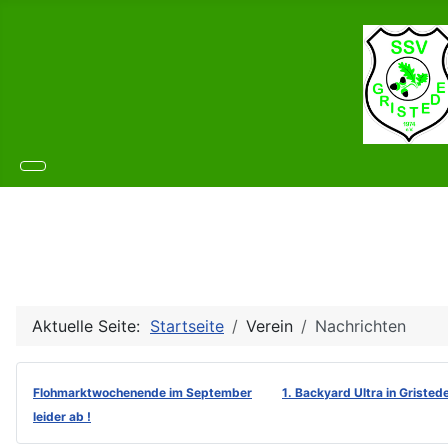
Aktuelle Seite:
Startseite
Verein
Nachrichten
Flohmarktwochenende im September
1. Backyard Ultra in Gristed
leider ab !