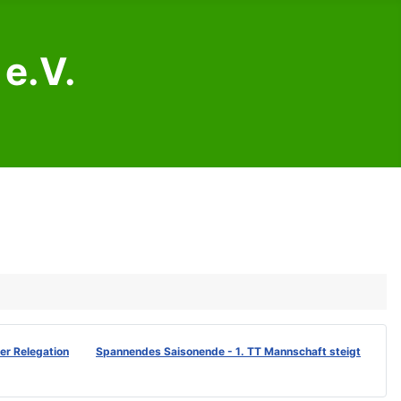
e.V.
der Relegation
Spannendes Saisonende - 1. TT Mannschaft steigt