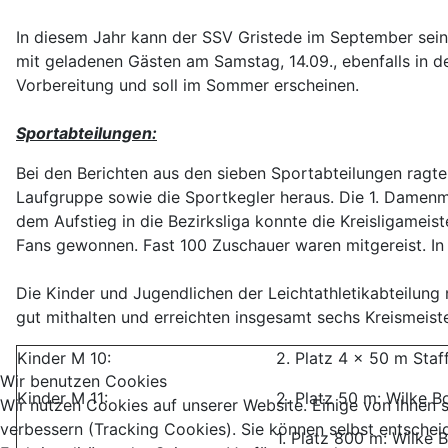
In diesem Jahr kann der SSV Gristede im September sein 5
mit geladenen Gästen am Samstag, 14.09., ebenfalls in de
Vorbereitung und soll im Sommer erscheinen.
Sportabteilungen:
Bei den Berichten aus den sieben Sportabteilungen ragt
Laufgruppe sowie die Sportkegler heraus. Die 1. Damenm
dem Aufstieg in die Bezirksliga konnte die Kreisligamei
Fans gewonnen. Fast 100 Zuschauer waren mitgereist. In 
Die Kinder und Jugendlichen der Leichtathletikabteilung
gut mithalten und erreichten insgesamt sechs Kreismeiste
Kinder M 10:
2. Platz 4 x 50 m Staf
Wir benutzen Cookies
Kinder M 11:
2. Platz 50 m: Wilke B
Wir nutzen Cookies auf unserer Website. Einige von ihnen s
verbessern (Tracking Cookies). Sie können selbst entschei
1. Platz 800 m: Wilke 