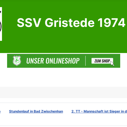
SSV Gristede 1974 
e
Stundenlauf in Bad Zwischenhan
2. TT - Mannschaft ist Sieger in 