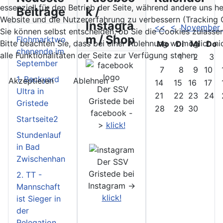
essenziell für den Betrieb der Seite, während andere uns he
Beiträge
k /
Website und die Nutzererfahrung zu verbessern (Tracking 
Instagra
<<
<
November
Sie können selbst entscheiden, ob Sie die Cookies zulasse
m / Shop
Flohmarktwo
Bitte beachten Sie, dass bei einer Ablehnung womöglich ni
Mo
Di
Mi
Do
chenende im
alle Funktionalitäten der Seite zur Verfügung stehen.
1
2
3
September
7
8
9
10
1. Backyard
Akzeptieren
Ablehnen
14
15
16
17
Der SSV
Ultra in
21
22
23
24
Gristede bei
Gristede
28
29
30
facebook -
Startseite2
>
klick!
Stundenlauf
in Bad
Zwischenhan
Der SSV
Gristede bei
2. TT -
Instagram ->
Mannschaft
klick!
ist Sieger in
der
Relegation