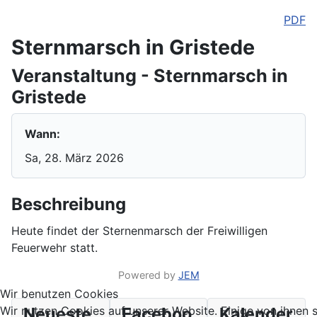
PDF
Sternmarsch in Gristede
Veranstaltung - Sternmarsch in
Gristede
Wann:
Sa, 28. März 2026
Beschreibung
Heute findet der Sternenmarsch der Freiwilligen
Feuerwehr statt.
Powered by
JEM
Wir benutzen Cookies
Wir nutzen Cookies auf unserer Website. Einige von ihnen 
Neueste
Faceboo
Kalender