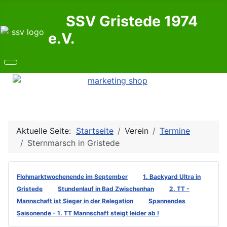
SSV Gristede 1974
e.V.
Aktuelle Seite:
Startseite
Verein
Termine
Sternmarsch in Gristede
Flohmarktwochenende im September
1. Backyard Ultra in
Gristede
Stundenlauf in Bad Zwischenhan
2. TT -
Mannschaft ist Sieger in der Relegation
Spannendes
Saisonende - 1. TT Mannschaft steigt leider ab !