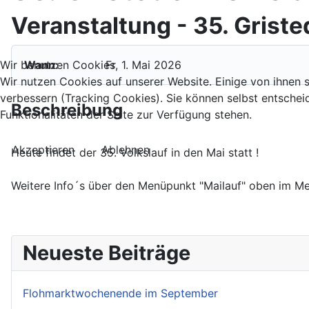
Veranstaltung - 35. Griste
Wir benutzen Cookies
Wann:
Fr, 1. Mai 2026
Wir nutzen Cookies auf unserer Website. Einige von ihnen s
verbessern (Tracking Cookies). Sie können selbst entschei
Beschreibung
Funktionalitäten der Seite zur Verfügung stehen.
Akzeptieren
Ablehnen
Heute findet der 35. Volkslauf in den Mai statt !
Weitere Info´s über den Menüpunkt "Mailauf" oben im Men
Neueste Beiträge
Flohmarktwochenende im September