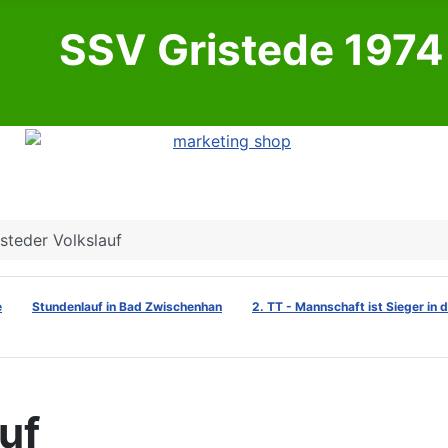
SSV Gristede 1974 
isteder Volkslauf
e
Stundenlauf in Bad Zwischenhan
2. TT - Mannschaft ist Sieger in 
uf