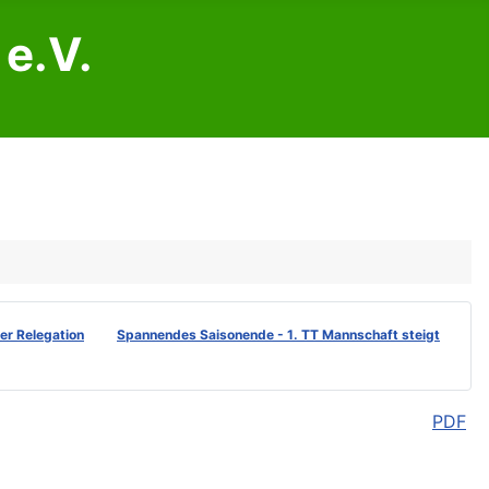
e.V.
der Relegation
Spannendes Saisonende - 1. TT Mannschaft steigt
PDF