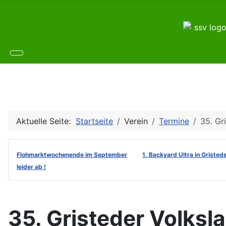
Aktuelle Seite:
Startseite
Verein
Termine
35. Gr
Flohmarktwochenende im September
1. Backyard Ultra in Gristed
leider ab !
35. Gristeder Volksla