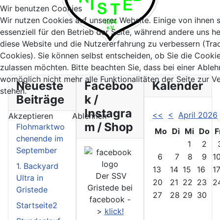
Wir benutzen Cookies
Wir nutzen Cookies auf unserer Website. Einige von ihnen 
essenziell für den Betrieb der Seite, während andere uns he
diese Website und die Nutzererfahrung zu verbessern (Tra
Cookies). Sie können selbst entscheiden, ob Sie die Cooki
zulassen möchten. Bitte beachten Sie, dass bei einer Able
womöglich nicht mehr alle Funktionalitäten der Seite zur 
Neueste
Faceboo
Kalender
stehen.
Beiträge
k /
Instagra
<<
<
April 2026
Akzeptieren
Ablehnen
m / Shop
Flohmarktwo
Mo
Di
Mi
Do
F
chenende im
1
2
September
6
7
8
9
1
1. Backyard
13
14
15
16
1
Der SSV
Ultra in
20
21
22
23
2
Gristede bei
Gristede
27
28
29
30
facebook -
Startseite2
>
klick!