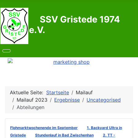
SSV Gristede 1974
e.V.
Aktuelle Seite:
Startseite
Mailauf
Mailauf 2023
Ergebnisse
Uncategorised
Abteilungen
Flohmarktwochenende im September
1. Backyard Ultra in
Gristede
Stundenlauf in Bad Zwischenhan
2. TT -