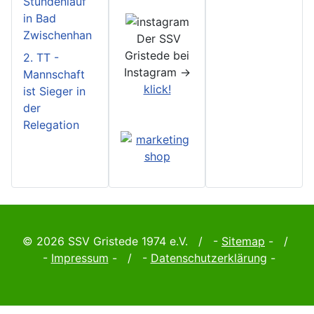
Stundenlauf
in Bad
Zwischenhan
Der SSV
Gristede bei
2. TT -
Instagram ->
Mannschaft
klick!
ist Sieger in
der
Relegation
© 2026 SSV Gristede 1974 e.V. / -
Sitemap
- /
-
Impressum
- / -
Datenschutzerklärung
-