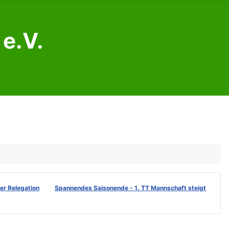
e.V.
der Relegation
Spannendes Saisonende - 1. TT Mannschaft steigt