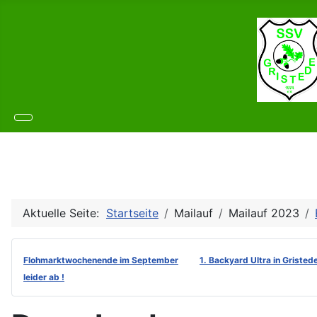
Aktuelle Seite:
Startseite
Mailauf
Mailauf 2023
Flohmarktwochenende im September
1. Backyard Ultra in Gristed
leider ab !