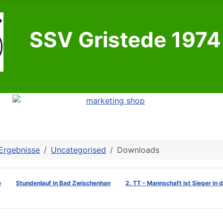
SSV Gristede 1974 
Ergebnisse
Uncategorised
Downloads
e
Stundenlauf in Bad Zwischenhan
2. TT - Mannschaft ist Sieger in 