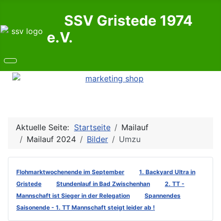
SSV Gristede 1974
e.V.
Aktuelle Seite:
Startseite
Mailauf
Mailauf 2024
Bilder
Umzu
Flohmarktwochenende im September
1. Backyard Ultra in
Gristede
Stundenlauf in Bad Zwischenhan
2. TT -
Mannschaft ist Sieger in der Relegation
Spannendes
Saisonende - 1. TT Mannschaft steigt leider ab !