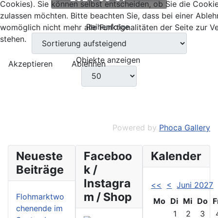
Cookies). Sie können selbst entscheiden, ob Sie die Cooki
zulassen möchten. Bitte beachten Sie, dass bei einer Able
Reihenfolge
womöglich nicht mehr alle Funktionalitäten der Seite zur 
stehen.
Objekte anzeigen
Akzeptieren
Ablehnen
Powered by
Phoca Gallery
Neueste
Faceboo
Kalender
Beiträge
k /
Instagra
<<
<
Juni 2027
m / Shop
Flohmarktwo
Mo
Di
Mi
Do
F
chenende im
1
2
3