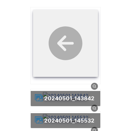
20240501_143842
20240501_145532