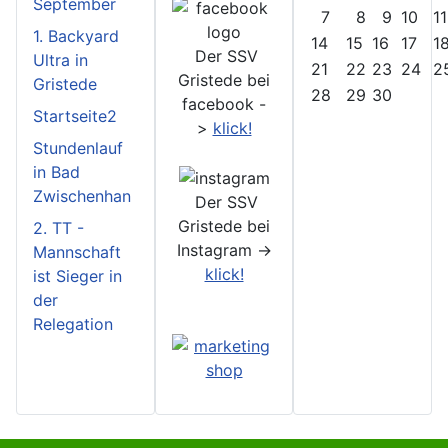
September
7
8
9
10
11
1. Backyard
14
15
16
17
1
Der SSV
Ultra in
21
22
23
24
2
Gristede bei
Gristede
28
29
30
facebook -
Startseite2
>
klick!
Stundenlauf
in Bad
Zwischenhan
Der SSV
Gristede bei
2. TT -
Instagram ->
Mannschaft
klick!
ist Sieger in
der
Relegation