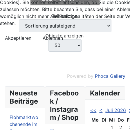
Cookies). Sie können selbst entscheiden, ob Sie die Cooki
zulassen möchten. Bitte beachten Sie, dass bei einer Able
Reihenfolge
womöglich nicht mehr alle Funktionalitäten der Seite zur 
stehen.
Objekte anzeigen
Akzeptieren
Ablehnen
Powered by
Phoca Gallery
Neueste
Faceboo
Kalender
Beiträge
k /
Instagra
<<
<
Juli 2026
m / Shop
Flohmarktwo
Mo
Di
Mi
Do
F
chenende im
1
2