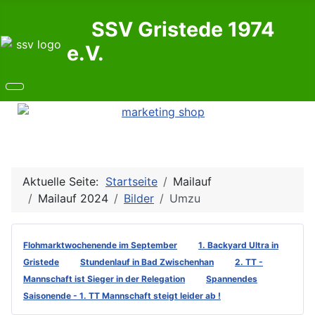
SSV Gristede 1974
e.V.
Aktuelle Seite:
Startseite
Mailauf
Mailauf 2024
Bilder
Umzu
Flohmarktwochenende im September
1. Backyard Ultra in
Gristede
Stundenlauf in Bad Zwischenhan
2. TT -
Mannschaft ist Sieger in der Relegation
Spannendes
Saisonende - 1. TT Mannschaft steigt leider ab !