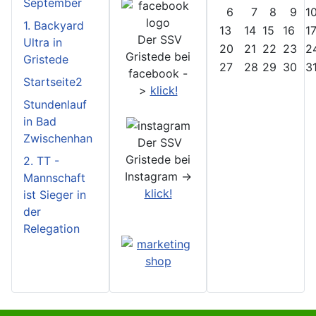
September
6
7
8
9
1
1. Backyard
13
14
15
16
1
Der SSV
Ultra in
20
21
22
23
2
Gristede bei
Gristede
27
28
29
30
3
facebook -
Startseite2
>
klick!
Stundenlauf
in Bad
Zwischenhan
Der SSV
Gristede bei
2. TT -
Instagram ->
Mannschaft
klick!
ist Sieger in
der
Relegation