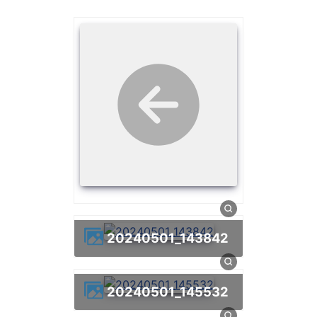
20240501_143842
20240501_145532