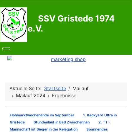
SSV Gristede 1974
e.V.
Aktuelle Seite:
Startseite
Mailauf
Mailauf 2024
Ergebnisse
Flohmarktwochenende im September
1. Backyard Ultra in
Gristede
Stundenlauf in Bad Zwischenhan
2. TT -
Mannschaft ist Sieger in der Relegation
Spannendes