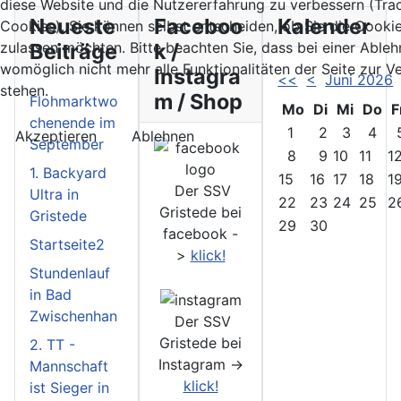
diese Website und die Nutzererfahrung zu verbessern (Tra
Neueste
Faceboo
Kalender
Cookies). Sie können selbst entscheiden, ob Sie die Cooki
Beiträge
k /
zulassen möchten. Bitte beachten Sie, dass bei einer Able
womöglich nicht mehr alle Funktionalitäten der Seite zur 
Instagra
<<
<
Juni 2026
stehen.
m / Shop
Flohmarktwo
Mo
Di
Mi
Do
F
chenende im
1
2
3
4
Akzeptieren
Ablehnen
September
8
9
10
11
1
1. Backyard
15
16
17
18
1
Der SSV
Ultra in
22
23
24
25
2
Gristede bei
Gristede
29
30
facebook -
Startseite2
>
klick!
Stundenlauf
in Bad
Zwischenhan
Der SSV
Gristede bei
2. TT -
Instagram ->
Mannschaft
klick!
ist Sieger in