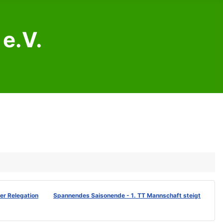
e.V.
der Relegation
Spannendes Saisonende - 1. TT Mannschaft steigt