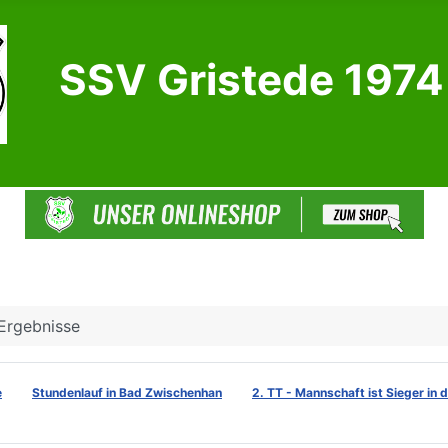
SSV Gristede 1974 
Ergebnisse
e
Stundenlauf in Bad Zwischenhan
2. TT - Mannschaft ist Sieger in 