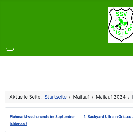
Aktuelle Seite:
Startseite
Mailauf
Mailauf 2024
Flohmarktwochenende im September
1. Backyard Ultra in Gristed
leider ab !