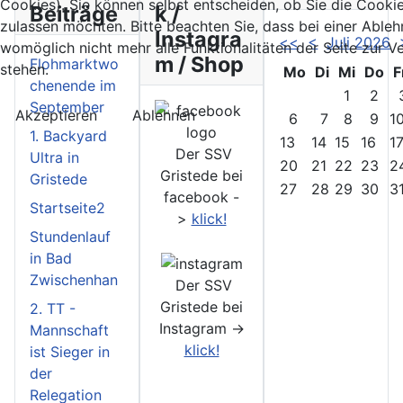
Cookies). Sie können selbst entscheiden, ob Sie die Cooki
Beiträge
k /
zulassen möchten. Bitte beachten Sie, dass bei einer Able
Instagra
<<
<
Juli 2026
womöglich nicht mehr alle Funktionalitäten der Seite zur 
m / Shop
Flohmarktwo
stehen.
Mo
Di
Mi
Do
F
chenende im
1
2
September
Akzeptieren
Ablehnen
6
7
8
9
1
1. Backyard
13
14
15
16
1
Der SSV
Ultra in
20
21
22
23
2
Gristede bei
Gristede
27
28
29
30
3
facebook -
Startseite2
>
klick!
Stundenlauf
in Bad
Zwischenhan
Der SSV
Gristede bei
2. TT -
Instagram ->
Mannschaft
klick!
ist Sieger in
der
Relegation