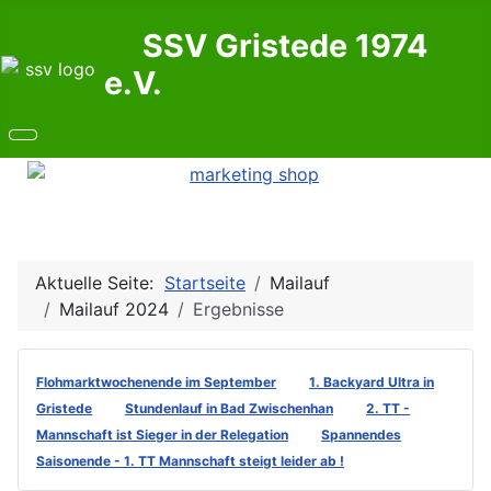
SSV Gristede 1974
e.V.
Aktuelle Seite:
Startseite
Mailauf
Mailauf 2024
Ergebnisse
Flohmarktwochenende im September
1. Backyard Ultra in
Gristede
Stundenlauf in Bad Zwischenhan
2. TT -
Mannschaft ist Sieger in der Relegation
Spannendes
Saisonende - 1. TT Mannschaft steigt leider ab !