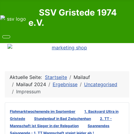
SSV Gristede 1974
e.V.
Aktuelle Seite:
Startseite
Mailauf
Mailauf 2024
Ergebnisse
Uncategorised
Impressum
Flohmarktwochenende im September
1. Backyard Ultra in
Gristede
Stundenlauf in Bad Zwischenhan
2. TT -
Mannschaft ist Sieger in der Relegation
Spannendes
Saisonende - 1. TT Mannschaft steigt leider ab !