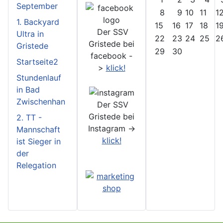
September
8
9
10
11
1
1. Backyard
15
16
17
18
1
Der SSV
Ultra in
22
23
24
25
2
Gristede bei
Gristede
29
30
facebook -
Startseite2
>
klick!
Stundenlauf
in Bad
Zwischenhan
Der SSV
Gristede bei
2. TT -
Instagram ->
Mannschaft
klick!
ist Sieger in
der
Relegation