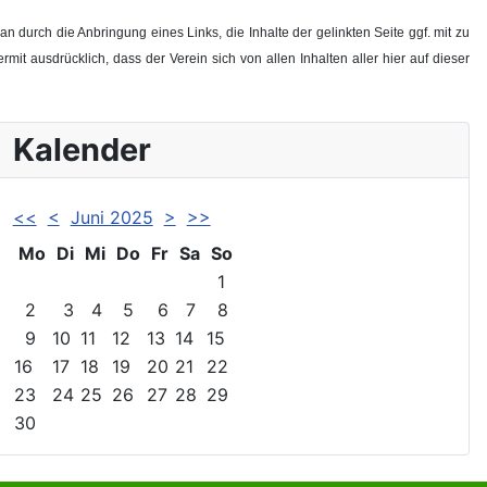
 durch die Anbringung eines Links, die Inhalte der gelinkten Seite ggf. mit zu
mit ausdrücklich, dass der Verein sich von allen Inhalten aller hier auf dieser
Kalender
<<
<
Juni 2025
>
>>
Mo
Di
Mi
Do
Fr
Sa
So
1
2
3
4
5
6
7
8
9
10
11
12
13
14
15
16
17
18
19
20
21
22
23
24
25
26
27
28
29
30