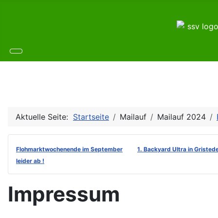
Aktuelle Seite:
Startseite
Mailauf
Mailauf 2024
Flohmarktwochenende im September
1. Backyard Ultra in Gristed
leider ab !
Impressum