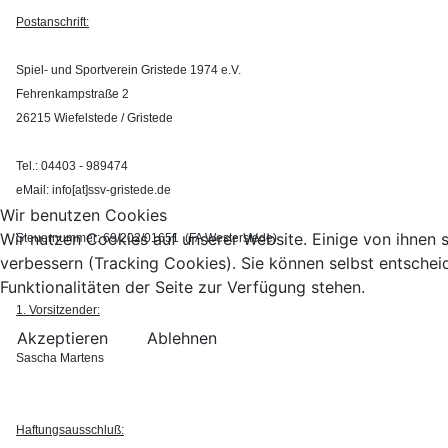
Postanschrift:
Spiel- und Sportverein Gristede 1974 e.V.
Fehrenkampstraße 2
26215 Wiefelstede / Gristede
Tel.: 04403 - 989474
eMail: info[at]ssv-gristede.de
Wir benutzen Cookies
Wir nutzen Cookies auf unserer Website. Einige von ihnen s
Steuernummer: 69/202/01651 (FA Westerstede)
verbessern (Tracking Cookies). Sie können selbst entschei
Funktionalitäten der Seite zur Verfügung stehen.
1. Vorsitzender:
Akzeptieren
Ablehnen
Sascha Martens
Haftungsausschluß: