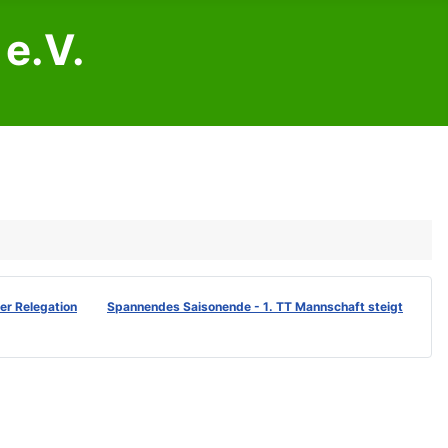
e.V.
der Relegation
Spannendes Saisonende - 1. TT Mannschaft steigt