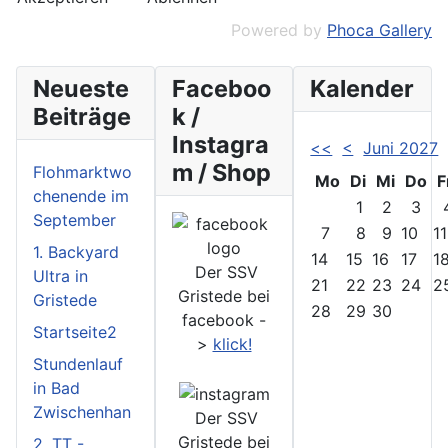
Powered by
Phoca Gallery
Neueste
Faceboo
Kalender
Beiträge
k /
Instagra
<<
<
Juni 2027
m / Shop
Flohmarktwo
Mo
Di
Mi
Do
F
chenende im
1
2
3
September
7
8
9
10
11
1. Backyard
14
15
16
17
1
Der SSV
Ultra in
21
22
23
24
2
Gristede bei
Gristede
28
29
30
facebook -
Startseite2
>
klick!
Stundenlauf
in Bad
Zwischenhan
Der SSV
Gristede bei
2. TT -