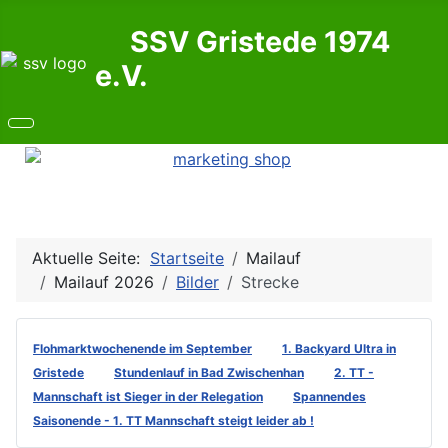
SSV Gristede 1974
e.V.
Aktuelle Seite:
Startseite
Mailauf
Mailauf 2026
Bilder
Strecke
Flohmarktwochenende im September
1. Backyard Ultra in
Gristede
Stundenlauf in Bad Zwischenhan
2. TT -
Mannschaft ist Sieger in der Relegation
Spannendes
Saisonende - 1. TT Mannschaft steigt leider ab !