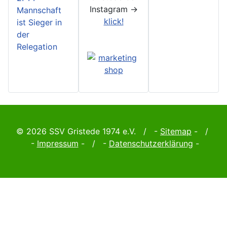
Instagram ->
Mannschaft
klick!
ist Sieger in
der
Relegation
© 2026 SSV Gristede 1974 e.V. / -
Sitemap
- /
-
Impressum
- / -
Datenschutzerklärung
-