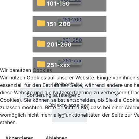
101-150
151-200
201-250
251-xxx
Wir benutzen Cookies
Wir nutzen Cookies auf unserer Website. Einige von ihnen 
Reihenfolge
essenziell für den Betrieb der Seite, während andere uns he
diese Website und die Nutzererfahrung zu verbessern (Tra
Cookies). Sie können selbst entscheiden, ob Sie die Cooki
Objekte anzeigen
zulassen möchten. Bitte beachten Sie, dass bei einer Able
womöglich nicht mehr alle Funktionalitäten der Seite zur 
stehen.
Akzeptieren
Ablehnen