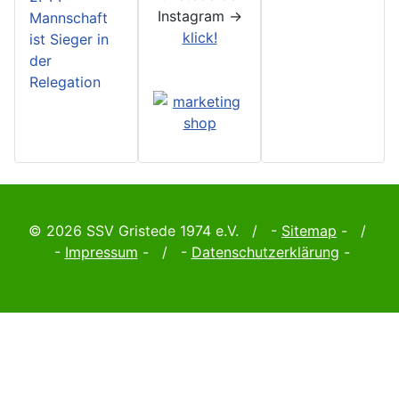
Instagram ->
Mannschaft
klick!
ist Sieger in
der
Relegation
© 2026 SSV Gristede 1974 e.V. / -
Sitemap
- /
-
Impressum
- / -
Datenschutzerklärung
-