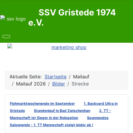
SSV Gristede 1974
e.V.
Aktuelle Seite:
Startseite
Mailauf
Mailauf 2026
Bilder
Strecke
Flohmarktwochenende im September
1. Backyard Ultra in
Gristede
Stundenlauf in Bad Zwischenhan
2. TT -
Mannschaft ist Sieger in der Relegation
Spannendes
Saisonende - 1. TT Mannschaft steigt leider ab !