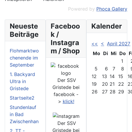
Powered by
Phoca Gallery
Neueste
Faceboo
Kalender
Beiträge
k /
Instagra
<<
<
April 2027
m / Shop
Flohmarktwo
Mo
Di
Mi
Do
F
chenende im
1
September
5
6
7
8
1. Backyard
12
13
14
15
1
Der SSV
Ultra in
19
20
21
22
2
Gristede bei
Gristede
26
27
28
29
3
facebook -
Startseite2
>
klick!
Stundenlauf
in Bad
Zwischenhan
Der SSV
Gristede bei
2. TT -