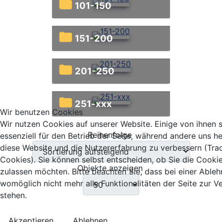
101-150
151-200
201-250
251-xxx
Wir benutzen Cookies
Wir nutzen Cookies auf unserer Website. Einige von ihnen 
Reihenfolge
essenziell für den Betrieb der Seite, während andere uns he
diese Website und die Nutzererfahrung zu verbessern (Tra
Cookies). Sie können selbst entscheiden, ob Sie die Cooki
Objekte anzeigen
zulassen möchten. Bitte beachten Sie, dass bei einer Able
womöglich nicht mehr alle Funktionalitäten der Seite zur 
stehen.
Akzeptieren
Ablehnen