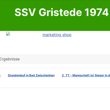
SSV Gristede 1974 
Ergebnisse
e
Stundenlauf in Bad Zwischenhan
2. TT - Mannschaft ist Sieger in 