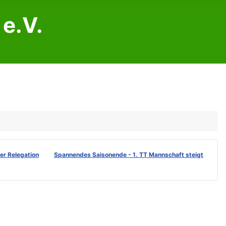
e.V.
der Relegation
Spannendes Saisonende - 1. TT Mannschaft steigt