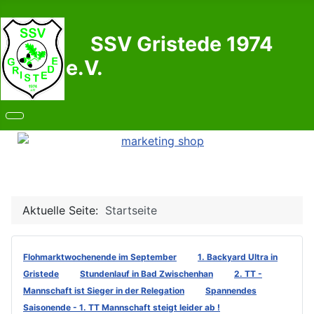
SSV Gristede 1974
e.V.
Aktuelle Seite:
Startseite
Flohmarktwochenende im September
1. Backyard Ultra in
Gristede
Stundenlauf in Bad Zwischenhan
2. TT -
Mannschaft ist Sieger in der Relegation
Spannendes
Saisonende - 1. TT Mannschaft steigt leider ab !