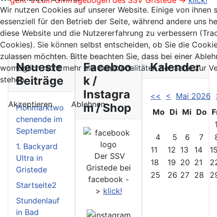
geht´s zum Umfragebogen des SSV Gristede ->
klick!
Wir nutzen Cookies auf unserer Website. Einige von ihnen 
essenziell für den Betrieb der Seite, während andere uns he
diese Website und die Nutzererfahrung zu verbessern (Tra
Cookies). Sie können selbst entscheiden, ob Sie die Cooki
zulassen möchten. Bitte beachten Sie, dass bei einer Able
Neueste
Faceboo
Kalender
womöglich nicht mehr alle Funktionalitäten der Seite zur 
Beiträge
k /
stehen.
Instagra
<<
<
Mai 2026
Akzeptieren
Ablehnen
m / Shop
Flohmarktwo
Mo
Di
Mi
Do
F
chenende im
September
4
5
6
7
1. Backyard
11
12
13
14
1
Der SSV
Ultra in
18
19
20
21
2
Gristede bei
Gristede
25
26
27
28
2
facebook -
Startseite2
>
klick!
Stundenlauf
in Bad