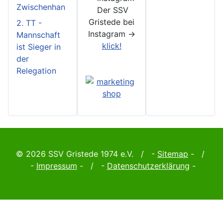
Zwischenhan
Der SSV
Gristede bei
2. TT -
Instagram ->
Mannschaft
klick!
ist Sieger in
der
Relegation
© 2026 SSV Gristede 1974 e.V. / -
Sitemap
- /
-
Impressum
- / -
Datenschutzerklärung
-