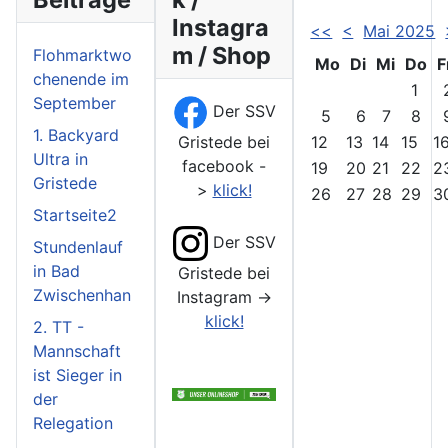
Instagra
<<
<
Mai 2025
m / Shop
Flohmarktwo
Mo
Di
Mi
Do
F
chenende im
1
September
Der SSV
5
6
7
8
1. Backyard
Gristede bei
12
13
14
15
1
Ultra in
facebook -
19
20
21
22
2
Gristede
>
klick!
26
27
28
29
3
Startseite2
Der SSV
Stundenlauf
in Bad
Gristede bei
Zwischenhan
Instagram ->
klick!
2. TT -
Mannschaft
ist Sieger in
der
Relegation