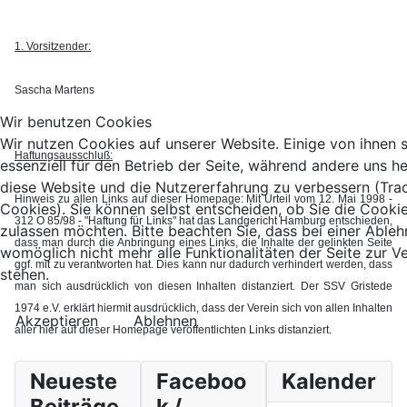
1. Vorsitzender:
Sascha Martens
Wir benutzen Cookies
Wir nutzen Cookies auf unserer Website. Einige von ihnen 
Haftungsausschluß:
essenziell für den Betrieb der Seite, während andere uns he
diese Website und die Nutzererfahrung zu verbessern (Tra
Hinweis zu allen Links auf dieser Homepage: Mit Urteil vom 12. Mai 1998 -
Cookies). Sie können selbst entscheiden, ob Sie die Cooki
312 O 85/98 - "Haftung für Links" hat das Landgericht Hamburg entschieden,
zulassen möchten. Bitte beachten Sie, dass bei einer Able
dass man durch die Anbringung eines Links, die Inhalte der gelinkten Seite
womöglich nicht mehr alle Funktionalitäten der Seite zur 
ggf. mit zu verantworten hat. Dies kann nur dadurch verhindert werden, dass
stehen.
man sich ausdrücklich von diesen Inhalten distanziert. Der SSV Gristede
1974 e.V. erklärt hiermit ausdrücklich, dass der Verein sich von allen Inhalten
Akzeptieren
Ablehnen
aller hier auf dieser Homepage veröffentlichten Links distanziert.
Neueste
Faceboo
Kalender
Beiträge
k /