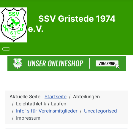
SSV Gristede 1974
e.V.
Aktuelle Seite:
Startseite
Abteilungen
Leichtathletik / Laufen
Info´s für Vereinsmitglieder
Uncategorised
Impressum