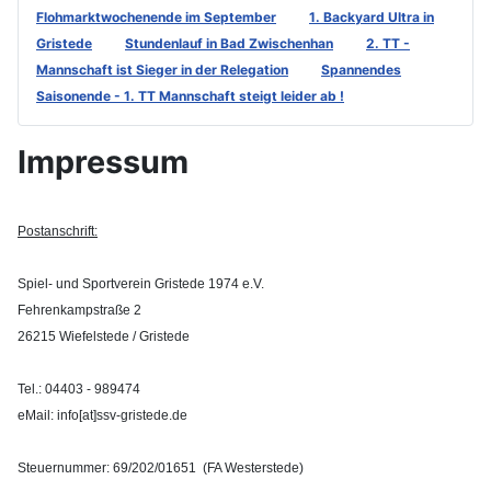
Flohmarktwochenende im September
1. Backyard Ultra in
Gristede
Stundenlauf in Bad Zwischenhan
2. TT -
Mannschaft ist Sieger in der Relegation
Spannendes
Saisonende - 1. TT Mannschaft steigt leider ab !
Impressum
Postanschrift:
Spiel- und Sportverein Gristede 1974 e.V.
Fehrenkampstraße 2
26215 Wiefelstede / Gristede
Tel.: 04403 - 989474
eMail: info[at]ssv-gristede.de
Steuernummer: 69/202/01651 (FA Westerstede)