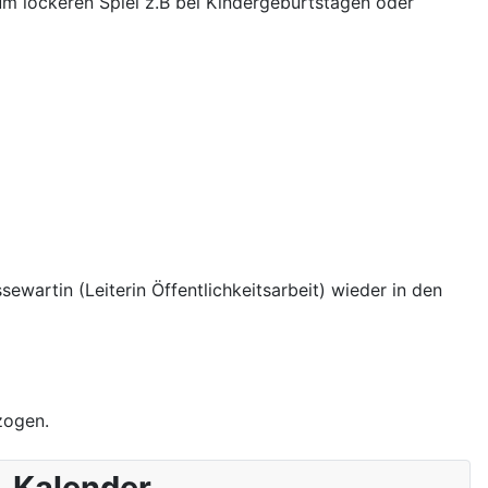
um lockeren Spiel z.B bei Kindergeburtstagen oder
ewartin (Leiterin Öffentlichkeitsarbeit) wieder in den
zogen.
Kalender