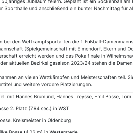
0jähriges Jubiläum feiern. Geplant ist ein Sockenball am Fr
r Sporthalle und anschließend ein bunter Nachmittag für all
en bei den Wettkampfsportarten die 1. Fußball-Damenmannsc
annschaft (Spielgemeinschaft mit Elmendorf, Ekern und Och
sterschaft erreicht werden und das Pokalfinale in Wilhelms
der aktuellen Bezirksligasaison 2023/24 stehen die Damen i
 nahmen an vielen Wettkämpfen und Meisterschaften teil. Si
rtitel und weitere vordere Platzierungen.
fel: mit Hannes Brumund, Hannes Treysse, Emil Bosse, Tom 
osse 2. Platz (7,94 sec.) in WST
Bosse, Kreismeister in Oldenburg
ilke Bosse (4,06 m) in Westerstede