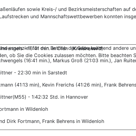
ßenläufen sowie Kreis-/ und Bezirksmeisterschaften auf der
aufstrecken und Mannschaftswettbewerben konnten insgesamt
ind essenziell für den Betrieb der Seite, während andere u
hwengels - 16:41 min. in Ofen (
Kreisrekord
)
den, ob Sie die Cookies zulassen möchten. Bitte beachten S
hwengels (16:41 min.), Markus Groß (21:03 min.), Jan Ruiter
ittner - 22:30 min in Sarstedt
tmann (41:13 min), Kevin Frerichs (41:26 min), Frank Behren
ittner(M55) - 1:42:32 Std. in Hannover
ortmann in Wildenloh
nd Dirk Fortmann, Frank Behrens in Wildenloh