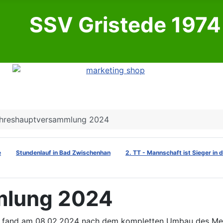
SSV Gristede 1974 
hreshauptversammlung 2024
e
Stundenlauf in Bad Zwischenhan
2. TT - Mannschaft ist Sieger in 
mlung 2024
ede fand am 08.02.2024 nach dem kompletten Umbau des M