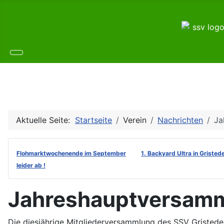
Aktuelle Seite:
Startseite
Verein
Nachrichten
Ja
Flohmarktwochenende im September
1. Backyard Ultra in Gristed
leider ab !
Jahreshauptversam
Die diesjährige Mitgliederversammlung des SSV Grist