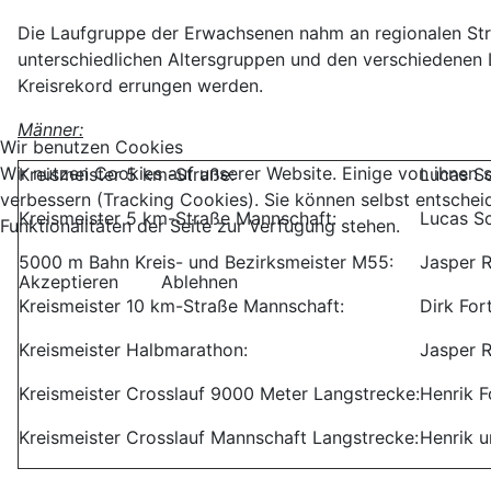
Die Laufgruppe der Erwachsenen nahm an regionalen Stra
unterschiedlichen Altersgruppen und den verschiedenen L
Kreisrekord errungen werden.
Männer:
Wir benutzen Cookies
Wir nutzen Cookies auf unserer Website. Einige von ihnen s
Kreismeister 5 km-Straße:
Lucas Sc
verbessern (Tracking Cookies). Sie können selbst entschei
Kreismeister 5 km-Straße Mannschaft:
Lucas Sc
Funktionalitäten der Seite zur Verfügung stehen.
5000 m Bahn Kreis- und Bezirksmeister M55:
Jasper R
Akzeptieren
Ablehnen
Kreismeister 10 km-Straße Mannschaft:
Dirk For
Kreismeister Halbmarathon:
Jasper R
Kreismeister Crosslauf 9000 Meter Langstrecke:
Henrik F
Kreismeister Crosslauf Mannschaft Langstrecke:
Henrik u