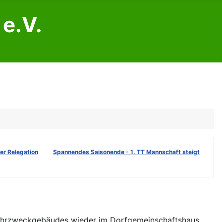
e.V.
der Relegation
Spannendes Saisonende - 1. TT Mannschaft steigt
ehrzweckgebäudes wieder im Dorfgemeinschaftshaus