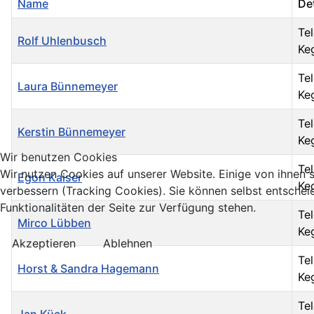
Name
Det
Te
Rolf Uhlenbusch
Keg
Te
Laura Bünnemeyer
Ke
Te
Kerstin Bünnemeyer
Keg
Wir benutzen Cookies
Te
Wir nutzen Cookies auf unserer Website. Einige von ihnen s
Egon Kaiser
Ke
verbessern (Tracking Cookies). Sie können selbst entschei
Funktionalitäten der Seite zur Verfügung stehen.
Te
Mirco Lübben
Ke
Akzeptieren
Ablehnen
Te
Horst & Sandra Hagemann
Ke
Te