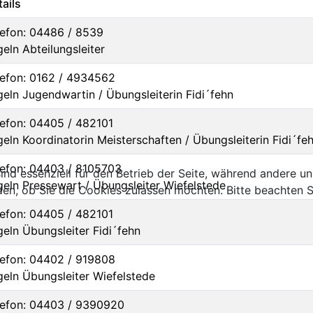
ails
lefon: 04486 / 8539
eln Abteilungsleiter
lefon: 0162 / 4934562
geln Jugendwartin / Übungsleiterin Fidi´fehn
lefon: 04405 / 482101
eln Koordinatorin Meisterschaften / Übungsleiterin Fidi´fe
lefon: 04403 / 8105703
ind essenziell für den Betrieb der Seite, während andere u
geln Pressewart / Übungsleiter Wiefelstede
den, ob Sie die Cookies zulassen möchten. Bitte beachten S
lefon: 04405 / 482101
geln Übungsleiter Fidi´fehn
lefon: 04402 / 919808
geln Übungsleiter Wiefelstede
lefon: 04403 / 9390920