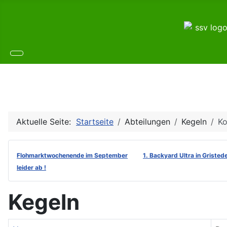
Aktuelle Seite:
Startseite
Abteilungen
Kegeln
Ko
Flohmarktwochenende im September
1. Backyard Ultra in Gristed
leider ab !
Kegeln