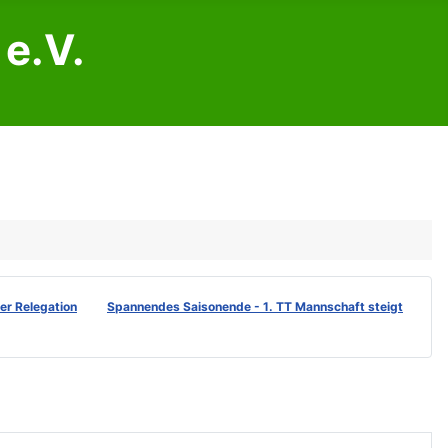
e.V.
der Relegation
Spannendes Saisonende - 1. TT Mannschaft steigt