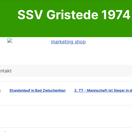
SSV Gristede 1974 
ntakt
e
Stundenlauf in Bad Zwischenhan
2. TT - Mannschaft ist Sieger in 