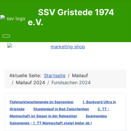
SSV Gristede 1974
e.V.
Aktuelle Seite:
Startseite
Mailauf
Mailauf 2024
Fundsachen 2024
Flohmarktwochenende im September
1. Backyard Ultra in
Gristede
Stundenlauf in Bad Zwischenhan
2. TT -
Mannschaft ist Sieger in der Relegation
Spannendes
Saisonende - 1. TT Mannschaft steigt leider ab !