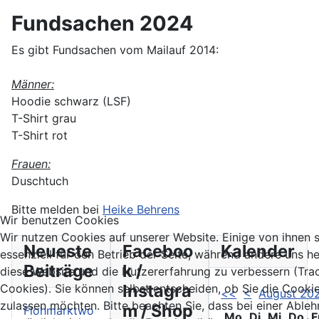
Fundsachen 2024
Es gibt Fundsachen vom Mailauf 2014:
Männer:
Hoodie schwarz (LSF)
T-Shirt grau
T-Shirt rot
Frauen:
Duschtuch
Bitte melden bei
Heike Behrens
Wir benutzen Cookies
Wir nutzen Cookies auf unserer Website. Einige von ihnen 
Neueste
Faceboo
Kalender
essenziell für den Betrieb der Seite, während andere uns he
Beiträge
k /
diese Website und die Nutzererfahrung zu verbessern (Tra
Instagra
Cookies). Sie können selbst entscheiden, ob Sie die Cooki
<<
<
August 20
zulassen möchten. Bitte beachten Sie, dass bei einer Able
m / Shop
Flohmarktwo
Mo
Di
Mi
Do
F