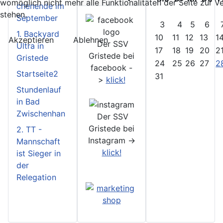
womöglich nicht mehr alle Funktionalitäten der Seite zur 
chenende im
stehen.
September
3
4
5
6
1. Backyard
10
11
12
13
1
Akzeptieren
Ablehnen
Der SSV
Ultra in
17
18
19
20
2
Gristede bei
Gristede
24
25
26
27
2
facebook -
Startseite2
31
>
klick!
Stundenlauf
in Bad
Zwischenhan
Der SSV
Gristede bei
2. TT -
Instagram ->
Mannschaft
klick!
ist Sieger in
der
Relegation