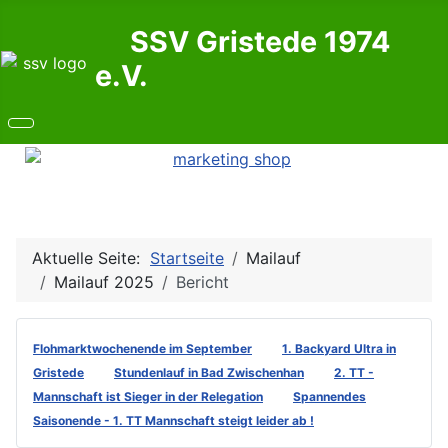
SSV Gristede 1974
e.V.
Aktuelle Seite:
Startseite
Mailauf
Mailauf 2025
Bericht
Flohmarktwochenende im September
1. Backyard Ultra in
Gristede
Stundenlauf in Bad Zwischenhan
2. TT -
Mannschaft ist Sieger in der Relegation
Spannendes
Saisonende - 1. TT Mannschaft steigt leider ab !