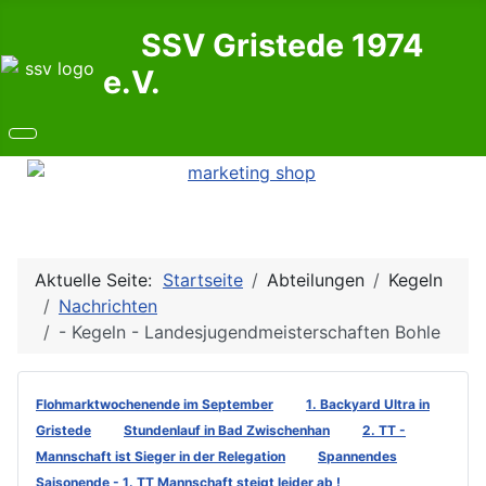
SSV Gristede 1974
e.V.
Aktuelle Seite:
Startseite
Abteilungen
Kegeln
Nachrichten
- Kegeln - Landesjugendmeisterschaften Bohle
Flohmarktwochenende im September
1. Backyard Ultra in
Gristede
Stundenlauf in Bad Zwischenhan
2. TT -
Mannschaft ist Sieger in der Relegation
Spannendes
Saisonende - 1. TT Mannschaft steigt leider ab !