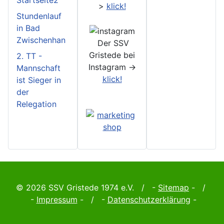
Startseite2
>
klick!
Stundenlauf
in Bad
Zwischenhan
Der SSV
Gristede bei
2. TT -
Instagram ->
Mannschaft
klick!
ist Sieger in
der
Relegation
© 2026 SSV Gristede 1974 e.V. / -
Sitemap
- /
-
Impressum
- / -
Datenschutzerklärung
-