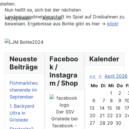
stehen.
Nun heißt es, sich bei der nächsten
Landesjugendmeisterschaft im Spiel auf Dreibahnen zu
Akzeptieren
Ablehnen
beweisen. Ergebnisse aus Bohle gibt es hier ->
klick!
Neueste
Faceboo
Kalender
Beiträge
k /
Instagra
<<
<
April 2026
m / Shop
Flohmarktwo
Mo
Di
Mi
Do
F
chenende im
1
2
September
6
7
8
9
1
1. Backyard
13
14
15
16
1
Der SSV
Ultra in
20
21
22
23
2
Gristede bei
Gristede
27
28
29
30
facebook -