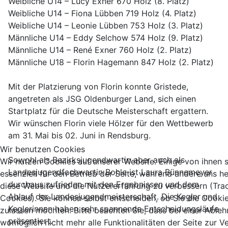
Weibliche U14 – Lucy Exner 670 Holz (8. Platz)
Weibliche U14 – Fiona Lübben 719 Holz (4. Platz)
Weibliche U14 – Leonie Lübben 753 Holz (3. Platz)
Männliche U14 – Eddy Selchow 574 Holz (9. Platz)
Männliche U14 – René Exner 760 Holz (2. Platz)
Männliche U18 – Florin Hagemann 847 Holz (2. Platz)
Mit der Platzierung von Florin konnte Gristede,
angetreten als JSG Oldenburger Land, sich einen
Startplatz für die Deutsche Meisterschaft ergattern.
Wir wünschen Florin viele Hölzer für den Wettbewerb
am 31. Mai bis 02. Juni in Rendsburg.
Wir benutzen Cookies
Sowohl als Bezirksjugendwartin aber auch als
Wir nutzen Cookies auf unserer Website. Einige von ihnen 
Landesjugendfachwartin Bohle ist Laura Bünnemeyer
essenziell für den Betrieb der Seite, während andere uns he
durchaus zufrieden mit den Ergebnissen und dem
diese Website und die Nutzererfahrung zu verbessern (Tra
Ablauf der Landesjugendmeisterschaft. Die Kegler und
Cookies). Sie können selbst entscheiden, ob Sie die Cooki
Keglerinnen haben sehr spannende Entscheidungsläufe
zulassen möchten. Bitte beachten Sie, dass bei einer Able
präsentiert.
womöglich nicht mehr alle Funktionalitäten der Seite zur 