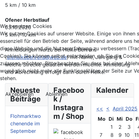
5 km / 10 km
Ofener Herbstlauf
Wir benutzen Cookies
03.10.2026
Wir nutzen Cookies auf unserer Website. Einige von ihnen 
5 km / 10 km
essenziell für den Betrieb der Seite, während andere uns he
diese Website und die Nutzererfahrung zu verbessern (Tra
Anmeldungen hierzu bei Heike Behrens
Cookies). Sie können selbst entscheiden, ob Sie die Cooki
(
dieheikebehrens@web.de
) mit Name, Jahrgang &
zulassen möchten. Bitte beachten Sie, dass bei einer Able
welche Strecke gelaufen werden möchte. Anmeldung
womöglich nicht mehr alle Funktionalitäten der Seite zur 
und Abrechnung erfolgt dann durch Heike.
stehen.
Neueste
Faceboo
Kalender
Akzeptieren
Ablehnen
Beiträge
k /
Instagra
<<
<
April 2025
m / Shop
Flohmarktwo
Mo
Di
Mi
Do
F
chenende im
1
2
3
September
7
8
9
10
11