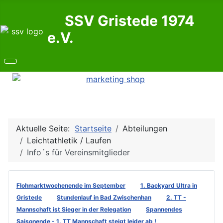
SSV Gristede 1974
e.V.
Aktuelle Seite:
Startseite
Abteilungen
Leichtathletik / Laufen
Info´s für Vereinsmitglieder
Flohmarktwochenende im September
1. Backyard Ultra in
Gristede
Stundenlauf in Bad Zwischenhan
2. TT -
Mannschaft ist Sieger in der Relegation
Spannendes
Saisonende - 1. TT Mannschaft steigt leider ab !