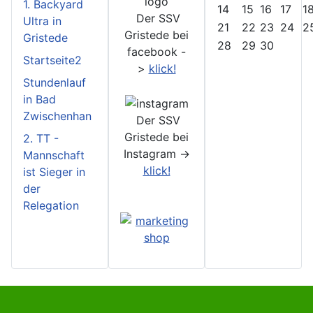
1. Backyard
14
15
16
17
1
Der SSV
Ultra in
21
22
23
24
2
Gristede bei
Gristede
28
29
30
facebook -
Startseite2
>
klick!
Stundenlauf
in Bad
Zwischenhan
Der SSV
Gristede bei
2. TT -
Instagram ->
Mannschaft
klick!
ist Sieger in
der
Relegation