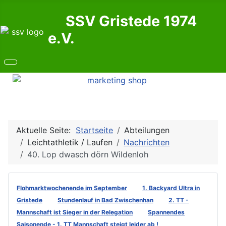
SSV Gristede 1974
e.V.
Aktuelle Seite:
Startseite
Abteilungen
Leichtathletik / Laufen
Nachrichten
40. Lop dwasch dörn Wildenloh
Flohmarktwochenende im September
1. Backyard Ultra in
Gristede
Stundenlauf in Bad Zwischenhan
2. TT -
Mannschaft ist Sieger in der Relegation
Spannendes
Saisonende - 1. TT Mannschaft steigt leider ab !