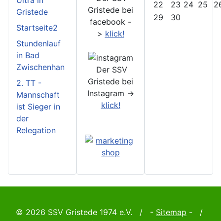
22
23
24
25
2
Gristede bei
Gristede
29
30
facebook -
Startseite2
>
klick!
Stundenlauf
in Bad
Zwischenhan
Der SSV
Gristede bei
2. TT -
Instagram ->
Mannschaft
klick!
ist Sieger in
der
Relegation
© 2026 SSV Gristede 1974 e.V. / -
Sitemap
- /