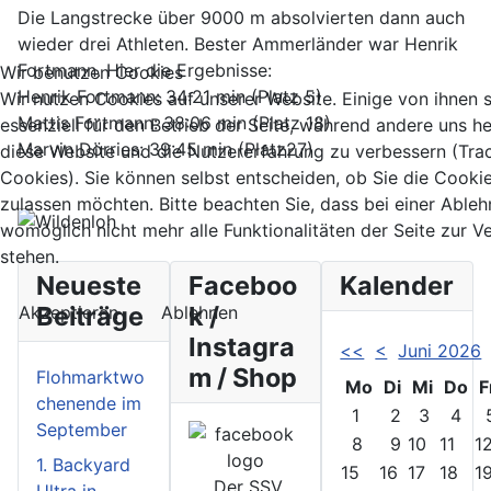
Die Langstrecke über 9000 m absolvierten dann auch
wieder drei Athleten. Bester Ammerländer war Henrik
Fortmann. Hier die Ergebnisse:
Wir benutzen Cookies
Henrik Fortmann: 34:21 min (Platz 5)
Wir nutzen Cookies auf unserer Website. Einige von ihnen 
Mattis Fortmann: 38:06 min (Platz 18)
essenziell für den Betrieb der Seite, während andere uns he
Marvin Dörries: 39:45 min (Platz27)
diese Website und die Nutzererfahrung zu verbessern (Tra
Cookies). Sie können selbst entscheiden, ob Sie die Cooki
zulassen möchten. Bitte beachten Sie, dass bei einer Able
womöglich nicht mehr alle Funktionalitäten der Seite zur 
stehen.
Neueste
Faceboo
Kalender
Beiträge
k /
Akzeptieren
Ablehnen
Instagra
<<
<
Juni 2026
m / Shop
Flohmarktwo
Mo
Di
Mi
Do
F
chenende im
1
2
3
4
September
8
9
10
11
1
1. Backyard
15
16
17
18
1
Der SSV
Ultra in