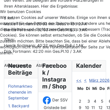
den Verein. Sie belegten alle vordere Platzierungen in
ihren Altersklassen. Hier die Ergebnisse:
Wir benutzen Cookies
Wir nutzen Cookies auf unserer Website. Einige von ihnen 
5 km:
essenziell für den Betrieb der Seite, während andere uns he
Mattis Fortmann: 20:33 min Ges.Pl. 13 / 2.AK
diese Website und die Nutzererfahrung zu verbessern (Tra
Bianca Fortmann: 32:03 min Ges.Pl.83 / 3.AK
Cookies). Sie können selbst entscheiden, ob Sie die Cooki
10km:
zulassen möchten. Bitte beachten Sie, dass bei einer Able
Henrik Fortmann: 40:22 min Ges.Pl.6 / 1.AK
womöglich nicht mehr alle Funktionalitäten der Seite zur 
Dirk Fortmann: 42:20 min Ges.Pl.10 / 3.AK
stehen.
Neueste
Faceboo
Kalender
Akzeptieren
Ablehnen
Beiträge
k /
Instagra
<<
<
März 2026
m / Shop
Flohmarktwo
Mo
Di
Mi
Do
F
chenende im
September
Der SSV
2
3
4
5
1. Backyard
Gristede bei
9
10
11
12
1