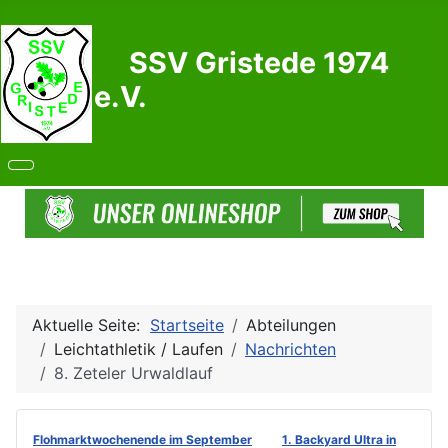
SSV Gristede 1974
e.V.
Aktuelle Seite:
Startseite
Abteilungen
Leichtathletik / Laufen
Nachrichten
8. Zeteler Urwaldlauf
Flohmarktwochenende im September
1. Backyard Ultra in