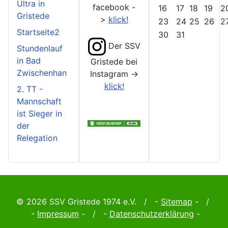
Ultra in
facebook -
16
17
18
19
2
Gristede
>
klick!
23
24
25
26
2
Startseite2
30
31
Der SSV
Stundenlauf
in Bad
Gristede bei
Zwischenhan
Instagram ->
klick!
2. TT -
Mannschaft
ist Sieger in
der
Relegation
© 2026 SSV Gristede 1974 e.V. / -
Sitemap
- /
-
Impressum
- / -
Datenschutzerklärung
-