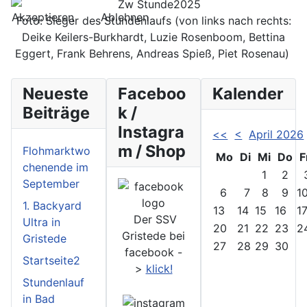
Akzeptieren
Ablehnen
Foto: Sieger des Stundenlaufs (von links nach rechts:
Deike Keilers-Burkhardt, Luzie Rosenboom, Bettina
Eggert, Frank Behrens, Andreas Spieß, Piet Rosenau)
Neueste
Faceboo
Kalender
Beiträge
k /
Instagra
<<
<
April 2026
m / Shop
Flohmarktwo
Mo
Di
Mi
Do
F
chenende im
1
2
September
6
7
8
9
1
1. Backyard
13
14
15
16
1
Der SSV
Ultra in
20
21
22
23
2
Gristede bei
Gristede
27
28
29
30
facebook -
Startseite2
>
klick!
Stundenlauf
in Bad