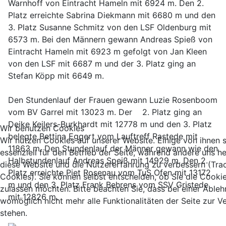
Warnhoff von Eintracht Hameln mit 6924 m. Den 2.
Platz erreichte Sabrina Diekmann mit 6680 m und den
3. Platz Susanne Schmitz von den LSF Oldenburg mit
6573 m. Bei den Männern gewann Andreas Spieß von
Eintracht Hameln mit 6923 m gefolgt von Jan Kleen
von den LSF mit 6687 m und der 3. Platz ging an
Stefan Köpp mit 6649 m.
Den Stundenlauf der Frauen gewann Luzie Rosenboom
vom BV Garrel mit 13023 m. Der 2. Platz ging an
Deike Keilers-Burkhardt mit 12778 m und den 3. Platz
Wir benutzen Cookies
belegte Bettina Eggert vom Lauftreff Rastede mit
Wir nutzen Cookies auf unserer Website. Einige von ihnen 
11863 m. Den Stundenlauf der Männer gewann wie den
essenziell für den Betrieb der Seite, während andere uns he
Halbstundenlauf Andreas Speiß mit 14929 m. Den 2.
diese Website und die Nutzererfahrung zu verbessern (Tra
Platz erreichte Piet Rosenau vom TuS Ofen mit 13172
Cookies). Sie können selbst entscheiden, ob Sie die Cooki
m und den 3. Platz Frank Behrens vom SSV Gristede
zulassen möchten. Bitte beachten Sie, dass bei einer Able
mit 12826 m.
womöglich nicht mehr alle Funktionalitäten der Seite zur 
stehen.