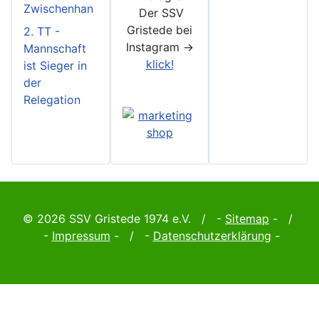
Zwischenhan
Der SSV
Gristede bei
2. TT -
Instagram ->
Mannschaft
klick!
ist Sieger in
der
Relegation
© 2026 SSV Gristede 1974 e.V. / -
Sitemap
- /
-
Impressum
- / -
Datenschutzerklärung
-