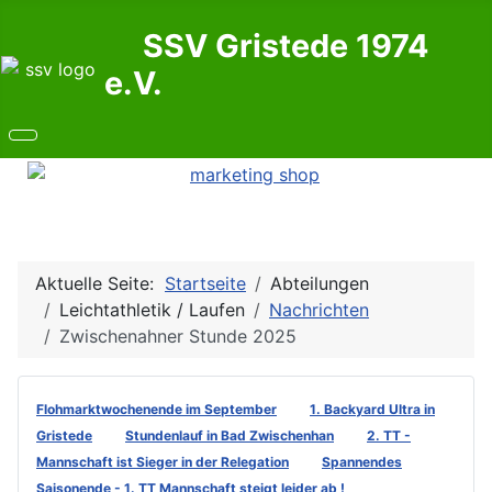
SSV Gristede 1974
e.V.
Aktuelle Seite:
Startseite
Abteilungen
Leichtathletik / Laufen
Nachrichten
Zwischenahner Stunde 2025
Flohmarktwochenende im September
1. Backyard Ultra in
Gristede
Stundenlauf in Bad Zwischenhan
2. TT -
Mannschaft ist Sieger in der Relegation
Spannendes
Saisonende - 1. TT Mannschaft steigt leider ab !