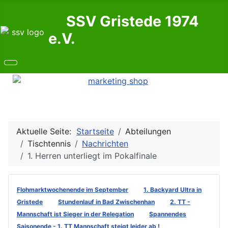
SSV Gristede 1974
e.V.
Aktuelle Seite:
Startseite
Abteilungen
Tischtennis
Nachrichten
1. Herren unterliegt im Pokalfinale
Flohmarktwochenende im September
1. Backyard Ultra in
Gristede
Stundenlauf in Bad Zwischenhan
2. TT -
Mannschaft ist Sieger in der Relegation
Spannendes
Saisonende - 1. TT Mannschaft steigt leider ab !