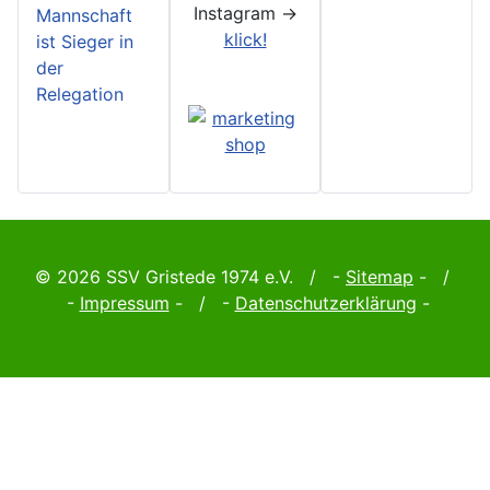
Instagram ->
Mannschaft
klick!
ist Sieger in
der
Relegation
© 2026 SSV Gristede 1974 e.V. / -
Sitemap
- /
-
Impressum
- / -
Datenschutzerklärung
-