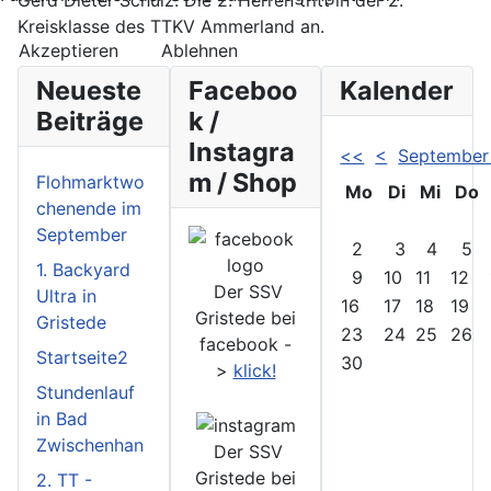
Gerd Dieter Schulz. Die 2. Herren tritt in der 2.
Kreisklasse des TTKV Ammerland an.
Akzeptieren
Ablehnen
Neueste
Faceboo
Kalender
Beiträge
k /
Instagra
<<
<
September
m / Shop
Flohmarktwo
Mo
Di
Mi
Do
chenende im
September
2
3
4
5
1. Backyard
9
10
11
12
Der SSV
Ultra in
16
17
18
19
Gristede bei
Gristede
23
24
25
26
facebook -
Startseite2
30
>
klick!
Stundenlauf
in Bad
Zwischenhan
Der SSV
Gristede bei
2. TT -