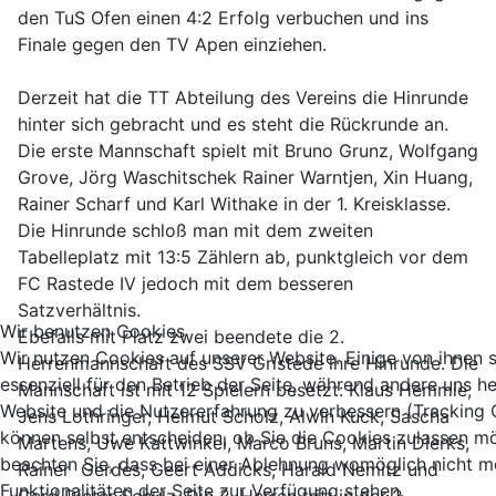
den TuS Ofen einen 4:2 Erfolg verbuchen und ins
Finale gegen den TV Apen einziehen.
Derzeit hat die TT Abteilung des Vereins die Hinrunde
hinter sich gebracht und es steht die Rückrunde an.
Die erste Mannschaft spielt mit Bruno Grunz, Wolfgang
Grove, Jörg Waschitschek Rainer Warntjen, Xin Huang,
Rainer Scharf und Karl Withake in der 1. Kreisklasse.
Die Hinrunde schloß man mit dem zweiten
Tabelleplatz mit 13:5 Zählern ab, punktgleich vor dem
FC Rastede IV jedoch mit dem besseren
Satzverhältnis.
Wir benutzen Cookies
Ebefalls mit Platz zwei beendete die 2.
Wir nutzen Cookies auf unserer Website. Einige von ihnen 
Herrenmannschaft des SSV Gristede ihre Hinrunde. Die
essenziell für den Betrieb der Seite, während andere uns he
Mannschaft ist mit 12 Spielern besetzt: Klaus Hemmie,
Website und die Nutzererfahrung zu verbessern (Tracking 
Jens Lothringer, Helmut Scholz, Alwin Kuck, Sascha
können selbst entscheiden, ob Sie die Cookies zulassen mö
Martens, Uwe Kattwinkel, Marco Bruns, Martin Dierks,
beachten Sie, dass bei einer Ablehnung womöglich nicht me
Rainer Gerdes, Geert Addicks, Harald Nemitz und
Funktionalitäten der Seite zur Verfügung stehen.