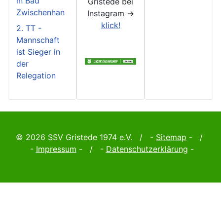
in Bad
Gristede bei
Zwischenhan
Instagram ->
klick!
2. TT -
Mannschaft
ist Sieger in
der
Relegation
© 2026 SSV Gristede 1974 e.V. / -
Sitemap
- /
-
Impressum
- / -
Datenschutzerklärung
-