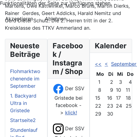
Funktionalitäten der Seite zur Verfügung stehen.
Martens, Uwe Kattwinkel, Marco Bruns, Martin Dierks,
Rainer Gerdes, Geert Addicks, Harald Nemitz und
Akzeptieren
Ablehnen
Gerd Dieter Schulz. Die 2. Herren tritt in der 2.
Kreisklasse des TTKV Ammerland an.
Neueste
Faceboo
Kalender
Beiträge
k /
Instagra
<<
<
September
m / Shop
Flohmarktwo
Mo
Di
Mi
Do
chenende im
1
2
3
4
September
Der SSV
8
9
10
11
1. Backyard
Gristede bei
15
16
17
18
Ultra in
facebook -
22
23
24
25
Gristede
>
klick!
29
30
Startseite2
Der SSV
Stundenlauf