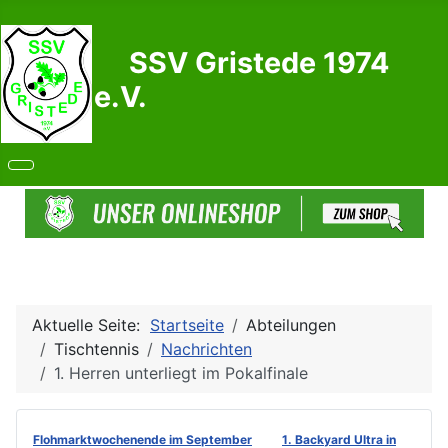
SSV Gristede 1974
e.V.
Aktuelle Seite:
Startseite
Abteilungen
Tischtennis
Nachrichten
1. Herren unterliegt im Pokalfinale
Flohmarktwochenende im September
1. Backyard Ultra in