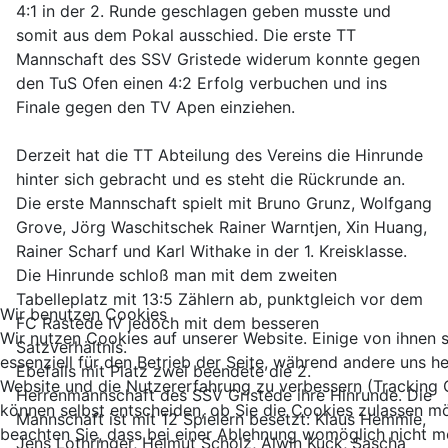
4:1 in der 2. Runde geschlagen geben musste und
somit aus dem Pokal ausschied. Die erste TT
Mannschaft des SSV Gristede widerum konnte gegen
den TuS Ofen einen 4:2 Erfolg verbuchen und ins
Finale gegen den TV Apen einziehen.
Derzeit hat die TT Abteilung des Vereins die Hinrunde
hinter sich gebracht und es steht die Rückrunde an.
Die erste Mannschaft spielt mit Bruno Grunz, Wolfgang
Grove, Jörg Waschitschek Rainer Warntjen, Xin Huang,
Rainer Scharf und Karl Withake in der 1. Kreisklasse.
Die Hinrunde schloß man mit dem zweiten
Tabelleplatz mit 13:5 Zählern ab, punktgleich vor dem
Wir benutzen Cookies
FC Rastede IV jedoch mit dem besseren
Wir nutzen Cookies auf unserer Website. Einige von ihnen 
Satzverhältnis.
essenziell für den Betrieb der Seite, während andere uns he
Ebefalls mit Platz zwei beendete die 2.
Website und die Nutzererfahrung zu verbessern (Tracking 
Herrenmannschaft des SSV Gristede ihre Hinrunde. Die
können selbst entscheiden, ob Sie die Cookies zulassen mö
Mannschaft ist mit 12 Spielern besetzt: Klaus Hemmie,
beachten Sie, dass bei einer Ablehnung womöglich nicht me
Jens Lothringer, Helmut Scholz, Alwin Kuck, Sascha