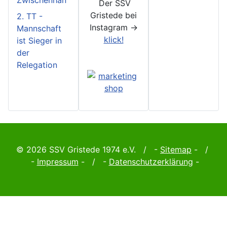
Zwischenhan
Der SSV
Gristede bei
2. TT -
Instagram ->
Mannschaft
klick!
ist Sieger in
der
Relegation
© 2026 SSV Gristede 1974 e.V. / -
Sitemap
- /
-
Impressum
- / -
Datenschutzerklärung
-