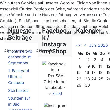
Wir nutzen Cookies auf unserer Website. Einige von ihnen 
essenziell für den Betrieb der Seite, während andere uns he
diese Website und die Nutzererfahrung zu verbessern (Tra
Cookies). Sie können selbst entscheiden, ob Sie die Cooki
zulassen möchten. Bitte beachten Sie, dass bei einer Able
Neueste
Faceboo
Kalender
womöglich nicht mehr alle Funktionalitäten der Seite zur 
Beiträge
k /
stehen.
Instagra
<<
<
Juni 2026
m / Shop
Akzeptieren
Ablehnen
Flohmarktwo
Mo
Di
Mi
Do
F
chenende im
1
2
3
4
September
8
9
10
11
1
1. Backyard
15
16
17
18
1
Der SSV
Ultra in
22
23
24
25
2
Gristede bei
Gristede
29
30
facebook -
Startseite2
>
klick!
Stundenlauf
in Bad