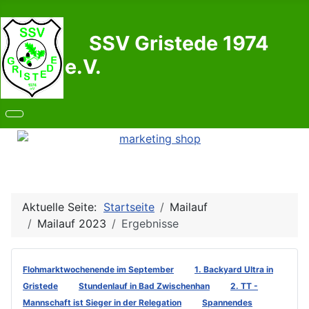
SSV Gristede 1974
e.V.
Aktuelle Seite:
Startseite
Mailauf
Mailauf 2023
Ergebnisse
Flohmarktwochenende im September
1. Backyard Ultra in
Gristede
Stundenlauf in Bad Zwischenhan
2. TT -
Mannschaft ist Sieger in der Relegation
Spannendes