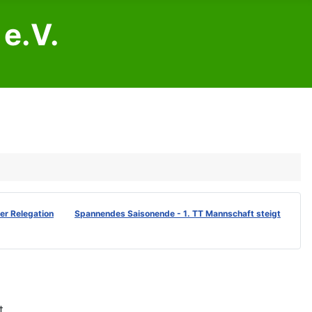
e.V.
der Relegation
Spannendes Saisonende - 1. TT Mannschaft steigt
t.