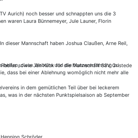
MTV Aurich) noch besser und schnappten uns die 3
nnen waren Laura Bünnemeyer, Jule Launer, Florin
 In dieser Mannschaft haben Joshua Claußen, Arne Reil,
ns helfen, diese Website und die Nutzererfahrung zu
e Rabius sowie Jan Kück für die Mannschaft SSV Gristede
ie, dass bei einer Ablehnung womöglich nicht mehr alle
lvereins in dem gemütlichen Teil über bei leckerem
das, was in der nächsten Punktspielsaison ab September
, Henning Schröder