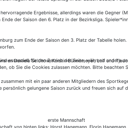
 hervorragende Ergebnisse, allerdings waren die Gegner (
Ende der Saison den 6. Platz in der Bezirksliga. Spieler*i
enburg zum Ende der Saison den 3. Platz der Tabelle holen.
worfen.
ind essenziell für den Betrieb der Seite, während andere u
r waren Daniela Selchow, Kerstin Bünnemeyer, Leif und Tjad
den, ob Sie die Cookies zulassen möchten. Bitte beachten S
n zusammen mit ein paar anderen Mitgliedern des Sportkege
ne persönlich gelungene Saison zurück und freuen sich auf 
schaft von hinten links: Horst Hagemann, Florin Hagemann