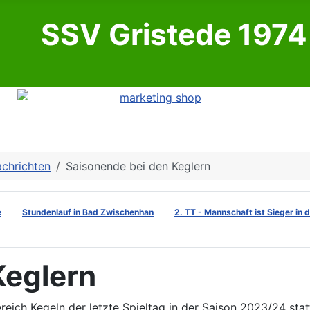
SSV Gristede 1974 
chrichten
Saisonende bei den Keglern
e
Stundenlauf in Bad Zwischenhan
2. TT - Mannschaft ist Sieger in 
Keglern
reich Kegeln der letzte Spieltag in der Saison 2023/24 stat