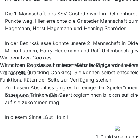
Die 1. Mannschaft des SSV Gristede warf in Delmenhorst
Punkte weg. Hier erreichte die Gristeder Mannschaft zum 
Hagemann, Horst Hagemann und Henning Schröder.
In der Bezirksklasse konnte unsere 2. Mannschaft in Old
Mirco Lübben, Harry Hedemann und Rolf Uhlenbusch ge
Wir benutzen Cookies
Wir nutzen Cookies auf unserer Website. Einige von ihnen s
Leider muss ja auch der letzte Platz belegt werden. Hie
verbessern (Tracking Cookies). Sie können selbst entschei
III am Start.
Funktionalitäten der Seite zur Verfügung stehen.
Zu diesem Abschluss ging es für einige der Spieler*inne
Essen und Trinken. Die Sportkegler*innen blicken auf ei
Akzeptieren
Ablehnen
auf sie zukommen mag.
In diesem Sinne „Gut Holz“!
1. Punktspielmann