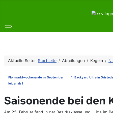
Aktuelle Seite:
Startseite
Abteilungen
Kegeln
Na
Flohmarktwochenende im September
1. Backyard Ultra in Gristed
leider ab !
Saisonende bei den 
Am 25. Februar fand in der Bezirksklasse und -Liga im Be