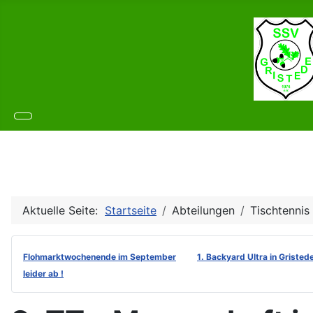
Aktuelle Seite:
Startseite
Abteilungen
Tischtennis
Flohmarktwochenende im September
1. Backyard Ultra in Gristed
leider ab !