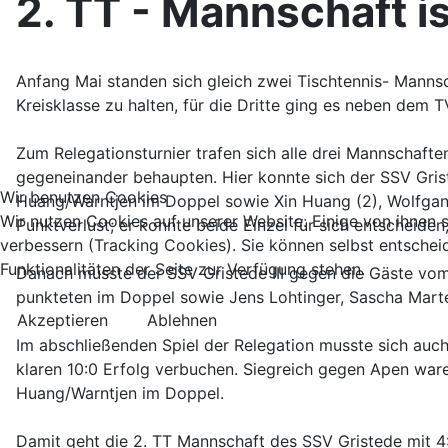
2. TT - Mannschaft is
Anfang Mai standen sich gleich zwei Tischtennis- Mannsc
Kreisklasse zu halten, für die Dritte ging es neben dem T
Zum Relegationsturnier trafen sich alle drei Mannschaft
gegeneinander behaupten. Hier konnte sich der SSV Gris
Wir benutzen Cookies
Huang/Warntjen im Doppel sowie Xin Huang (2), Wolfgang
Wir nutzen Cookies auf unserer Website. Einige von ihnen s
Punktverlust; er konnte beide Einzel für sich entscheide
verbessern (Tracking Cookies). Sie können selbst entschei
Funktionalitäten der Seite zur Verfügung stehen.
Danach musste der SSV Gristede III gegen die Gäste vom 
punkteten im Doppel sowie Jens Lohtinger, Sascha Marte
Akzeptieren
Ablehnen
Im abschließenden Spiel der Relegation musste sich auch
klaren 10:0 Erfolg verbuchen. Siegreich gegen Apen ware
Huang/Warntjen im Doppel.
Damit geht die 2. TT Mannschaft des SSV Gristede mit 4:0 