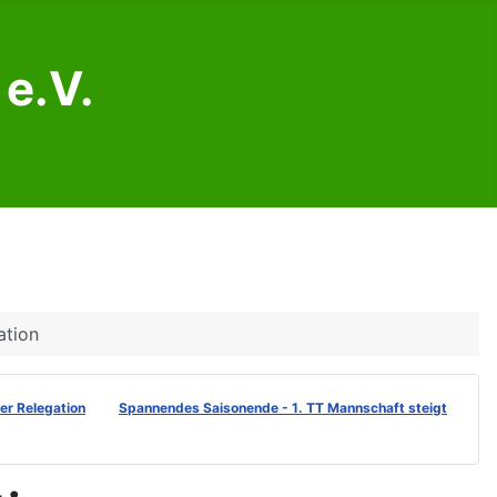
e.V.
ation
der Relegation
Spannendes Saisonende - 1. TT Mannschaft steigt