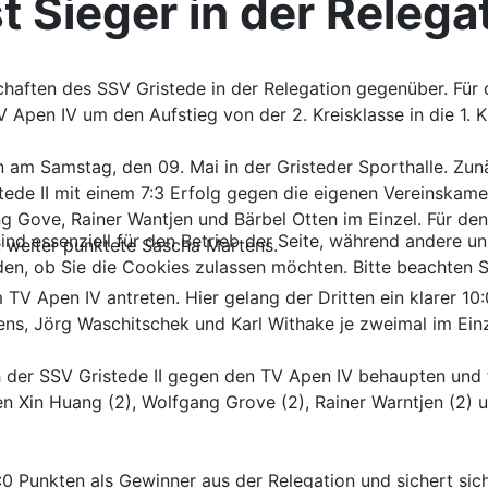
t Sieger in der Relega
haften des SSV Gristede in der Relegation gegenüber. Für d
V Apen IV um den Aufstieg von der 2. Kreisklasse in die 1. K
en am Samstag, den 09. Mai in der Gristeder Sporthalle. Zu
tede II mit einem 7:3 Erfolg gegen die eigenen Vereinskam
 Gove, Rainer Wantjen und Bärbel Otten im Einzel. Für den
ind essenziell für den Betrieb der Seite, während andere u
n, weiter punktete Sascha Martens.
den, ob Sie die Cookies zulassen möchten. Bitte beachten S
TV Apen IV antreten. Hier gelang der Dritten ein klarer 1
ns, Jörg Waschitschek und Karl Withake je zweimal im Einz
 der SSV Gristede II gegen den TV Apen IV behaupten und tat
n Xin Huang (2), Wolfgang Grove (2), Rainer Warntjen (2) 
Punkten als Gewinner aus der Relegation und sichert sich so