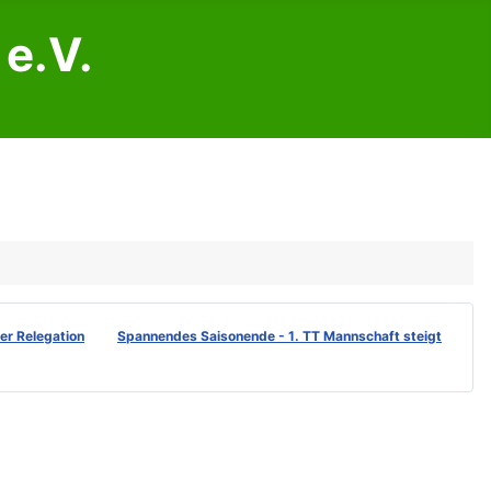
e.V.
der Relegation
Spannendes Saisonende - 1. TT Mannschaft steigt