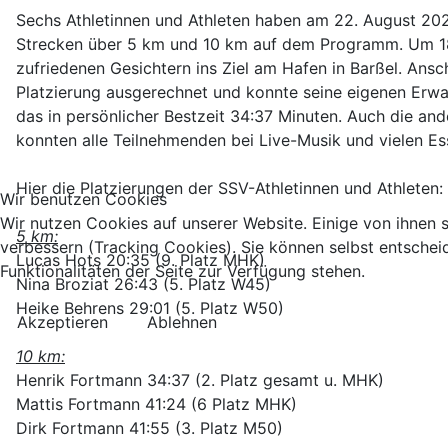
Sechs Athletinnen und Athleten haben am 22. August 20
Strecken über 5 km und 10 km auf dem Programm. Um 18:
zufriedenen Gesichtern ins Ziel am Hafen in Barßel. Ans
Platzierung ausgerechnet und konnte seine eigenen Erwa
das in persönlicher Bestzeit 34:37 Minuten. Auch die an
konnten alle Teilnehmenden bei Live-Musik und vielen E
Hier die Platzierungen der SSV-Athletinnen und Athleten:
Wir benutzen Cookies
Wir nutzen Cookies auf unserer Website. Einige von ihnen s
5 km:
verbessern (Tracking Cookies). Sie können selbst entschei
Lucas Hots 20:35 (9. Platz MHK)
Funktionalitäten der Seite zur Verfügung stehen.
Nina Broziat 26:43 (5. Platz W45)
Heike Behrens 29:01 (5. Platz W50)
Akzeptieren
Ablehnen
10 km:
Henrik Fortmann 34:37 (2. Platz gesamt u. MHK)
Mattis Fortmann 41:24 (6 Platz MHK)
Dirk Fortmann 41:55 (3. Platz M50)