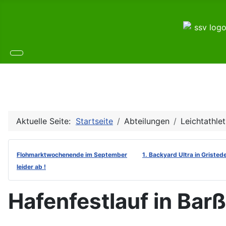
Aktuelle Seite:
Startseite
Abteilungen
Leichtathlet
Flohmarktwochenende im September
1. Backyard Ultra in Gristed
leider ab !
Hafenfestlauf in Bar