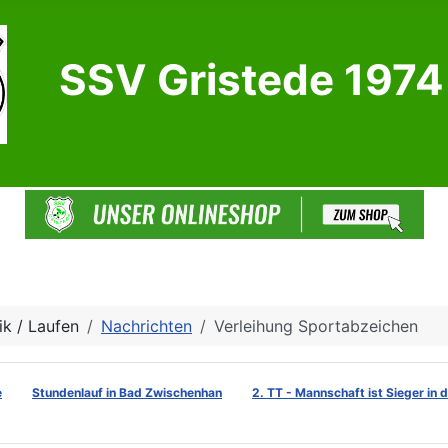
SSV Gristede 1974 
ik / Laufen
Nachrichten
Verleihung Sportabzeichen
e
Stundenlauf in Bad Zwischenhan
2. TT - Mannschaft ist Sieger in 