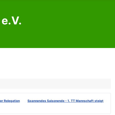
e.V.
der Relegation
Spannendes Saisonende - 1. TT Mannschaft steigt