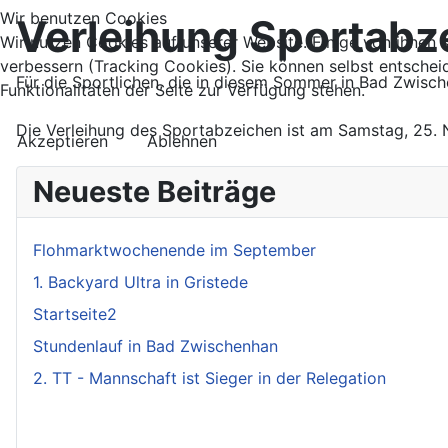
Wir benutzen Cookies
Verleihung Sportabz
Wir nutzen Cookies auf unserer Website. Einige von ihnen s
verbessern (Tracking Cookies). Sie können selbst entschei
Für die Sportlichen, die in diesem Sommer in Bad Zwisc
Funktionalitäten der Seite zur Verfügung stehen.
Die Verleihung des Sportabzeichen ist am Samstag, 25. 
Akzeptieren
Ablehnen
Neueste Beiträge
Flohmarktwochenende im September
1. Backyard Ultra in Gristede
Startseite2
Stundenlauf in Bad Zwischenhan
2. TT - Mannschaft ist Sieger in der Relegation