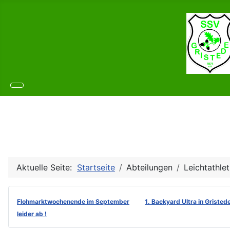
Aktuelle Seite:
Startseite
Abteilungen
Leichtathlet
Flohmarktwochenende im September
1. Backyard Ultra in Gristed
leider ab !