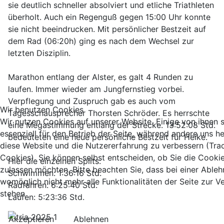
sie deutlich schneller absolviert und etliche Triathleten
überholt. Auch ein Regenguß gegen 15:00 Uhr konnte
sie nicht beeindrucken. Mit persönlicher Bestzeit auf
dem Rad (06:20h) ging es nach dem Wechsel zur
letzten Disziplin.
Marathon entlang der Alster, es galt 4 Runden zu
laufen. Immer wieder am Jungfernstieg vorbei.
Verpflegung und Zuspruch gab es auch vom
Wir benutzen Cookies
Tagesschausprecher Thorsten Schröder. Es herrschte
Wir nutzen Cookies auf unserer Website. Einige von ihnen 
eine Megastimmung entlang der Strecke. 13:52:08 Std.
essenziell für den Betrieb der Seite, während andere uns he
bedeuteten eine neue persönliche Bestzeit für Heike.
diese Website und die Nutzererfahrung zu verbessern (Tra
Cookies). Sie können selbst entscheiden, ob Sie die Cooki
Hier die einzelnen Splits:
zulassen möchten. Bitte beachten Sie, dass bei einer Able
Schwimmen: 1:36:16 Std.
womöglich nicht mehr alle Funktionalitäten der Seite zur 
Radfahren: 6:25:40 Std.
stehen.
Laufen: 5:23:36 Std.
Akzeptieren
Ablehnen