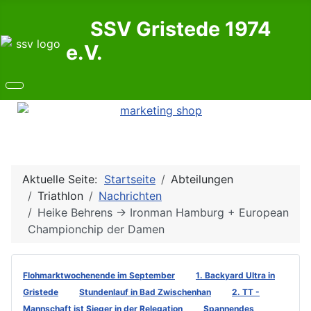
SSV Gristede 1974
e.V.
Aktuelle Seite:
Startseite
Abteilungen
Triathlon
Nachrichten
Heike Behrens -> Ironman Hamburg + European
Championchip der Damen
Flohmarktwochenende im September
1. Backyard Ultra in
Gristede
Stundenlauf in Bad Zwischenhan
2. TT -
Mannschaft ist Sieger in der Relegation
Spannendes