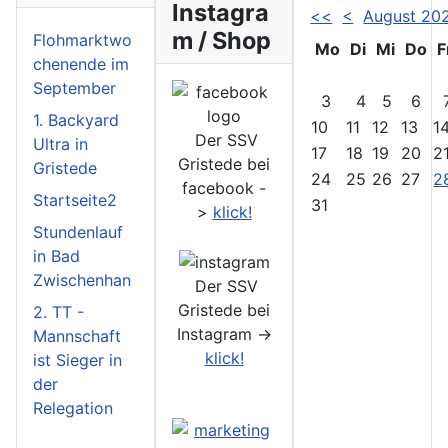
Instagra
<<
<
August 20
m / Shop
Flohmarktwo
Mo
Di
Mi
Do
F
chenende im
September
3
4
5
6
1. Backyard
10
11
12
13
1
Der SSV
Ultra in
17
18
19
20
2
Gristede bei
Gristede
24
25
26
27
2
facebook -
Startseite2
31
>
klick!
Stundenlauf
in Bad
Zwischenhan
Der SSV
Gristede bei
2. TT -
Instagram ->
Mannschaft
klick!
ist Sieger in
der
Relegation