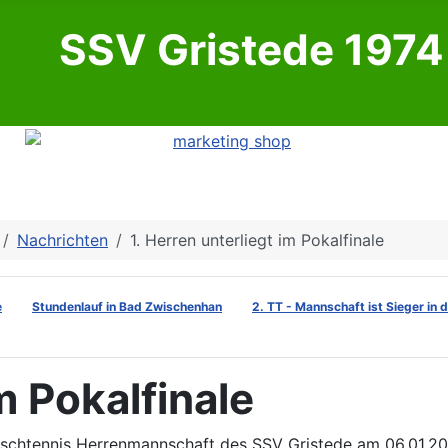
SSV Gristede 1974 
Nachrichten
1. Herren unterliegt im Pokalfinale
e
Stundenlauf in Bad Zwischenhan
2. TT - Mannschaft ist Sieger in 
m Pokalfinale
 Tischtennis Herrenmannschaft des SSV Gristede am 06.01.