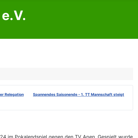
e.V.
der Relegation
Spannendes Saisonende - 1. TT Mannschaft steigt
2024 im Pokalendspiel gegen den TV Apen. Gespielt wurde