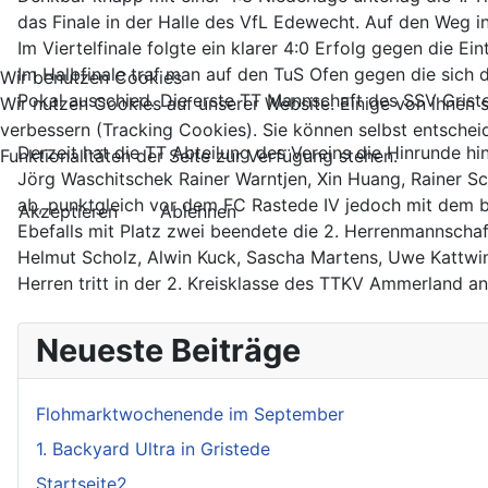
das Finale in der Halle des VfL Edewecht. Auf den Weg in
Im Viertelfinale folgte ein klarer 4:0 Erfolg gegen die Ei
Im Halbfinale traf man auf den TuS Ofen gegen die sich
Wir benutzen Cookies
Pokal ausschied. Die erste TT Mannschaft des SSV Grist
Wir nutzen Cookies auf unserer Website. Einige von ihnen s
verbessern (Tracking Cookies). Sie können selbst entschei
Derzeit hat die TT Abteilung des Vereins die Hinrunde hi
Funktionalitäten der Seite zur Verfügung stehen.
Jörg Waschitschek Rainer Warntjen, Xin Huang, Rainer Sch
ab, punktgleich vor dem FC Rastede IV jedoch mit dem b
Akzeptieren
Ablehnen
Ebefalls mit Platz zwei beendete die 2. Herrenmannschaft
Helmut Scholz, Alwin Kuck, Sascha Martens, Uwe Kattwink
Herren tritt in der 2. Kreisklasse des TTKV Ammerland a
Neueste Beiträge
Flohmarktwochenende im September
1. Backyard Ultra in Gristede
Startseite2