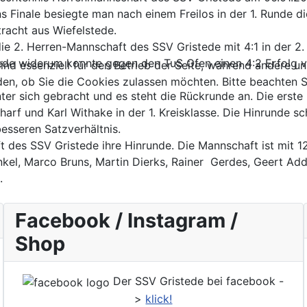
s Finale besiegte man nach einem Freilos in der 1. Runde d
ntracht aus Wiefelstede.
 die 2. Herren-Mannschaft des SSV Gristede mit 4:1 in der
ede widerum konnte gegen den TuS Ofen einen 4:2 Erfolg v
ind essenziell für den Betrieb der Seite, während andere u
den, ob Sie die Cookies zulassen möchten. Bitte beachten S
nter sich gebracht und es steht die Rückrunde an. Die erst
arf und Karl Withake in der 1. Kreisklasse. Die Hinrunde s
esseren Satzverhältnis.
 des SSV Gristede ihre Hinrunde. Die Mannschaft ist mit 12
el, Marco Bruns, Martin Dierks, Rainer Gerdes, Geert Addi
n.
Facebook / Instagram /
Shop
Der SSV Gristede bei facebook -
>
klick!