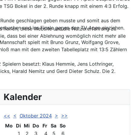
ie TSG Bokel in der 2. Runde knapp mit einem 4:3 Erfolg.
 2. Runde geschlagen geben musste und somit aus dem
erbuchen und ins Finale gegen den TV Apen einziehen.
ns helfen, diese Website und die Nutzererfahrung zu
ie, dass bei einer Ablehnung womöglich nicht mehr alle
e Mannschaft spielt mit Bruno Grunz, Wolfgang Grove,
chloß man mit dem zweiten Tabelleplatz mit 13:5 Zählern
 Spielern besetzt: Klaus Hemmie, Jens Lothringer,
cks, Harald Nemitz und Gerd Dieter Schulz. Die 2.
Kalender
<<
<
Oktober 2024
>
>>
Mo
Di
Mi
Do
Fr
Sa
So
1
2
3
4
5
6