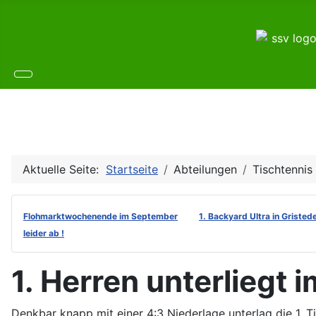
Aktuelle Seite:
Startseite
Abteilungen
Tischtennis
Flohmarktwochenende im September
1. Backyard Ultra in Gristed
leider ab !
1. Herren unterliegt i
Denkbar knapp mit einer 4:3 Niederlage unterlag die 1.