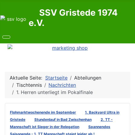
SSV Gristede 1974
e.V.
Aktuelle Seite:
Startseite
Abteilungen
Tischtennis
Nachrichten
1. Herren unterliegt im Pokalfinale
Flohmarktwochenende im September
1. Backyard Ultra in
Gristede
Stundenlauf in Bad Zwischenhan
2. TT -
Mannschaft ist Sieger in der Relegation
Spannendes
Saisonende - 1. TT Mannschaft steigt leider ab !