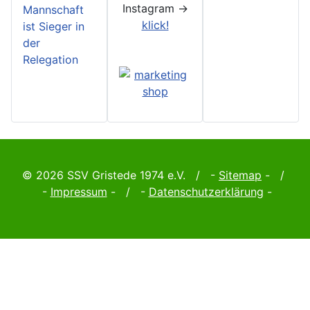
Instagram ->
Mannschaft
klick!
ist Sieger in
der
Relegation
© 2026 SSV Gristede 1974 e.V. / -
Sitemap
- /
-
Impressum
- / -
Datenschutzerklärung
-