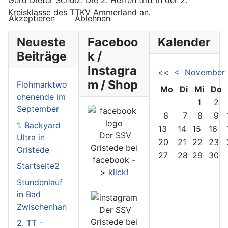
Gerd Dieter Schulz. Die 2. Herren tritt in der 2.
Kreisklasse des TTKV Ammerland an.
Akzeptieren
Ablehnen
Neueste
Faceboo
Kalender
Beiträge
k /
Instagra
<<
<
November
m / Shop
Flohmarktwo
Mo
Di
Mi
Do
chenende im
1
2
September
6
7
8
9
1. Backyard
13
14
15
16
Der SSV
Ultra in
20
21
22
23
Gristede bei
Gristede
27
28
29
30
facebook -
Startseite2
>
klick!
Stundenlauf
in Bad
Zwischenhan
Der SSV
Gristede bei
2. TT -