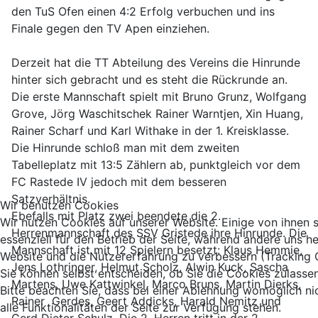
den TuS Ofen einen 4:2 Erfolg verbuchen und ins
Finale gegen den TV Apen einziehen.
Derzeit hat die TT Abteilung des Vereins die Hinrunde
hinter sich gebracht und es steht die Rückrunde an.
Die erste Mannschaft spielt mit Bruno Grunz, Wolfgang
Grove, Jörg Waschitschek Rainer Warntjen, Xin Huang,
Rainer Scharf und Karl Withake in der 1. Kreisklasse.
Die Hinrunde schloß man mit dem zweiten
Tabelleplatz mit 13:5 Zählern ab, punktgleich vor dem
FC Rastede IV jedoch mit dem besseren
Satzverhältnis.
Wir benutzen Cookies
Ebefalls mit Platz zwei beendete die 2.
Wir nutzen Cookies auf unserer Website. Einige von ihnen 
Herrenmannschaft des SSV Gristede ihre Hinrunde. Die
essenziell für den Betrieb der Seite, während andere uns he
Mannschaft ist mit 12 Spielern besetzt: Klaus Hemmie,
Website und die Nutzererfahrung zu verbessern (Tracking 
Jens Lothringer, Helmut Scholz, Alwin Kuck, Sascha
Sie können selbst entscheiden, ob Sie die Cookies zulasse
Martens, Uwe Kattwinkel, Marco Bruns, Martin Dierks,
Bitte beachten Sie, dass bei einer Ablehnung womöglich ni
Rainer Gerdes, Geert Addicks, Harald Nemitz und
alle Funktionalitäten der Seite zur Verfügung stehen.