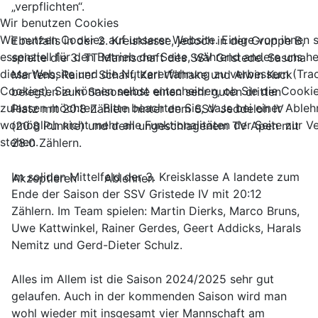
„verpflichten“.
Wir benutzen Cookies
Wir nutzen Cookies auf unserer Website. Einige von ihnen 
Ebenfalls in der 2. Kreisklasse, jedoch in der Gruppe B,
essenziell für den Betrieb der Seite, während andere uns he
spielte die 3. TT Mannschaft des SSV Gristede. Sascha
diese Website und die Nutzererfahrung zu verbessern (Tra
Martens, Rainer Scharf, Karl Withake und Alwin Kuck
Cookies). Sie können selbst entscheiden, ob Sie die Cooki
belegten zum Saisonende einen sehr guten dritten
zulassen möchten. Bitte beachten Sie, dass bei einer Able
Platz mit 20:8 Zählern hinter dem SSV Jeddeloh IV
womöglich nicht mehr alle Funktionalitäten der Seite zur 
(20:8 Punkte) und dem ungeschlagenem TV Apen mit
stehen.
28:0 Zählern.
Im soliden Mittelfeld der 3. Kreisklasse A landete zum
Akzeptieren
Ablehnen
Ende der Saison der SSV Gristede IV mit 20:12
Zählern. Im Team spielen: Martin Dierks, Marco Bruns,
Uwe Kattwinkel, Rainer Gerdes, Geert Addicks, Harals
Nemitz und Gerd-Dieter Schulz.
Alles im Allem ist die Saison 2024/2025 sehr gut
gelaufen. Auch in der kommenden Saison wird man
wohl wieder mit insgesamt vier Mannschaft am