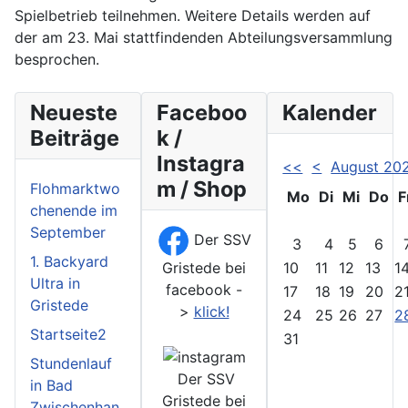
Spielbetrieb teilnehmen. Weitere Details werden auf
der am 23. Mai stattfindenden Abteilungsversammlung
besprochen.
Neueste
Faceboo
Kalender
Beiträge
k /
Instagra
<<
<
August 20
m / Shop
Flohmarktwo
Mo
Di
Mi
Do
F
chenende im
September
Der SSV
3
4
5
6
1. Backyard
Gristede bei
10
11
12
13
1
Ultra in
facebook -
17
18
19
20
2
Gristede
>
klick!
24
25
26
27
2
Startseite2
31
Stundenlauf
Der SSV
in Bad
Gristede bei
Zwischenhan