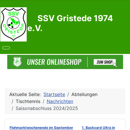
SSV Gristede 1974
e.V.
Aktuelle Seite:
Startseite
Abteilungen
Tischtennis
Nachrichten
Saisonabschluss 2024/2025
Flohmarktwochenende im September
1. Backyard Ultra in