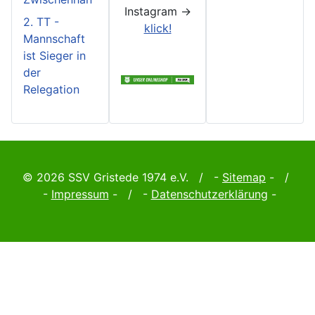
Instagram ->
2. TT -
klick!
Mannschaft
ist Sieger in
der
Relegation
© 2026 SSV Gristede 1974 e.V. / -
Sitemap
- /
-
Impressum
- / -
Datenschutzerklärung
-