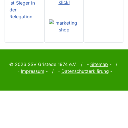
klick!
ist Sieger in
der
Relegation
© 2026 SSV Gristede 1974 e.V. / -
Sitemap
- /
-
Impressum
- / -
Datenschutzerklärung
-