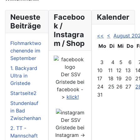
Neueste
Faceboo
Kalender
Beiträge
k /
Instagra
<<
<
August 20
m / Shop
Flohmarktwo
Mo
Di
Mi
Do
F
chenende im
September
3
4
5
6
1. Backyard
10
11
12
13
1
Der SSV
Ultra in
17
18
19
20
2
Gristede bei
Gristede
24
25
26
27
2
facebook -
Startseite2
31
>
klick!
Stundenlauf
in Bad
Zwischenhan
Der SSV
Gristede bei
2. TT -
Instagram ->
Mannschaft