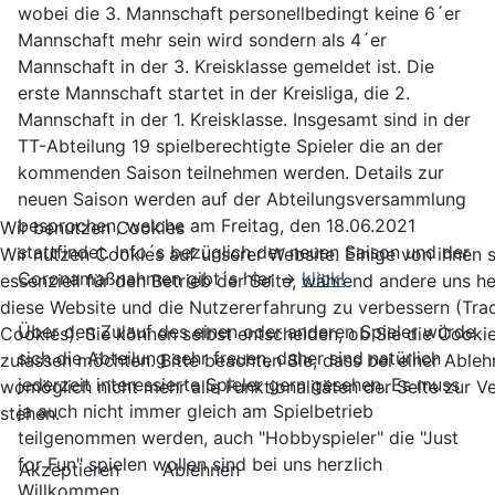
wobei die 3. Mannschaft personellbedingt keine 6´er
Mannschaft mehr sein wird sondern als 4´er
Mannschaft in der 3. Kreisklasse gemeldet ist. Die
erste Mannschaft startet in der Kreisliga, die 2.
Mannschaft in der 1. Kreisklasse. Insgesamt sind in der
TT-Abteilung 19 spielberechtigte Spieler die an der
kommenden Saison teilnehmen werden. Details zur
neuen Saison werden auf der Abteilungsversammlung
besprochen, welche am Freitag, den 18.06.2021
Wir benutzen Cookies
stattfindet. Info´s bezüglich der neuen Saison und der
Wir nutzen Cookies auf unserer Website. Einige von ihnen 
Coronamaßnahmen gibt´s hier ->
klick!
essenziell für den Betrieb der Seite, während andere uns he
diese Website und die Nutzererfahrung zu verbessern (Tra
Über den Zulauf des einen oder anderen Spieler würde
Cookies). Sie können selbst entscheiden, ob Sie die Cooki
sich die Abteilung sehr freuen, daher sind natürlich
zulassen möchten. Bitte beachten Sie, dass bei einer Able
jederzeit interessierte Spieler gern gesehen. Es muss
womöglich nicht mehr alle Funktionalitäten der Seite zur 
ja auch nicht immer gleich am Spielbetrieb
stehen.
teilgenommen werden, auch "Hobbyspieler" die "Just
for Fun" spielen wollen sind bei uns herzlich
Akzeptieren
Ablehnen
Willkommen....