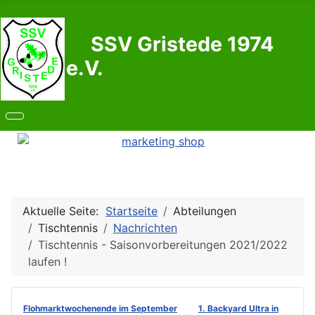
SSV Gristede 1974
e.V.
Aktuelle Seite:
Startseite
Abteilungen
Tischtennis
Nachrichten
Tischtennis - Saisonvorbereitungen 2021/2022
laufen !
Flohmarktwochenende im September
1. Backyard Ultra in