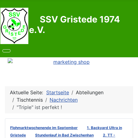
SSV Gristede 1974
e.V.
Aktuelle Seite:
Startseite
Abteilungen
Tischtennis
Nachrichten
"Triple" ist perfekt !
Flohmarktwochenende im September
1. Backyard Ultra in
Gristede
Stundenlauf in Bad Zwischenhan
2. TT -