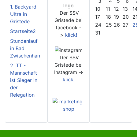
3
4
5
6
1. Backyard
10
11
12
13
1
Der SSV
Ultra in
17
18
19
20
2
Gristede bei
Gristede
24
25
26
27
2
facebook -
Startseite2
31
>
klick!
Stundenlauf
in Bad
Zwischenhan
Der SSV
Gristede bei
2. TT -
Instagram ->
Mannschaft
klick!
ist Sieger in
der
Relegation