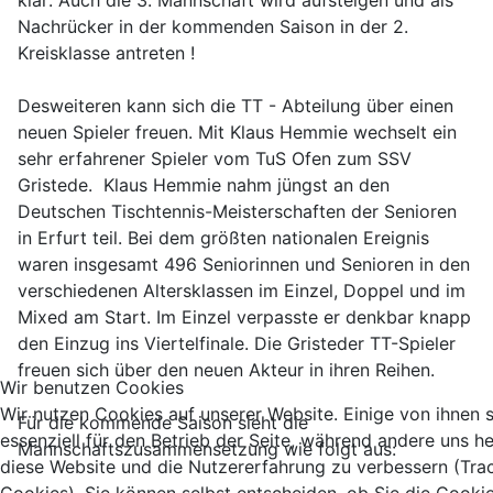
klar: Auch die 3. Mannschaft wird aufsteigen und als
Nachrücker in der kommenden Saison in der 2.
Kreisklasse antreten !
Desweiteren kann sich die TT - Abteilung über einen
neuen Spieler freuen. Mit Klaus Hemmie wechselt ein
sehr erfahrener Spieler vom TuS Ofen zum SSV
Gristede. Klaus Hemmie nahm jüngst an den
Deutschen Tischtennis-Meisterschaften der Senioren
in Erfurt teil. Bei dem größten nationalen Ereignis
waren insgesamt 496 Seniorinnen und Senioren in den
verschiedenen Altersklassen im Einzel, Doppel und im
Mixed am Start. Im Einzel verpasste er denkbar knapp
den Einzug ins Viertelfinale. Die Gristeder TT-Spieler
freuen sich über den neuen Akteur in ihren Reihen.
Wir benutzen Cookies
Wir nutzen Cookies auf unserer Website. Einige von ihnen 
Für die kommende Saison sieht die
essenziell für den Betrieb der Seite, während andere uns he
Mannschaftszusammensetzung wie folgt aus:
diese Website und die Nutzererfahrung zu verbessern (Tra
Cookies). Sie können selbst entscheiden, ob Sie die Cooki