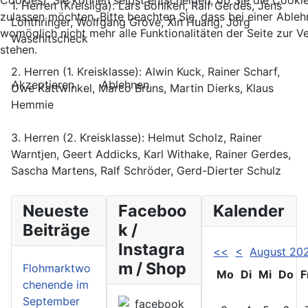
1. Herren (Kreisliga): Lars Bohlken, Ralf Gerdes, Jens
zulassen möchten. Bitte beachten Sie, dass bei einer Able
Lohthringer, Wolfgang Grove, Xin Huang, Jörg
womöglich nicht mehr alle Funktionalitäten der Seite zur 
Waschitscheck
stehen.
2. Herren (1. Kreisklasse): Alwin Kuck, Rainer Scharf,
Akzeptieren
Ablehnen
Uwe Kattwinkel, Marco Bruns, Martin Dierks, Klaus
Hemmie
3. Herren (2. Kreisklasse): Helmut Scholz, Rainer
Warntjen, Geert Addicks, Karl Withake, Rainer Gerdes,
Sascha Martens, Ralf Schröder, Gerd-Dierter Schulz
Neueste
Faceboo
Kalender
Beiträge
k /
Instagra
<<
<
August 20
m / Shop
Flohmarktwo
Mo
Di
Mi
Do
F
chenende im
September