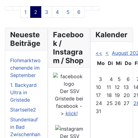
1
2
3
4
5
6
Neueste
Faceboo
Kalender
Beiträge
k /
Instagra
<<
<
August 20
m / Shop
Flohmarktwo
Mo
Di
Mi
Do
F
chenende im
September
3
4
5
6
1. Backyard
10
11
12
13
1
Der SSV
Ultra in
17
18
19
20
2
Gristede bei
Gristede
24
25
26
27
2
facebook -
Startseite2
31
>
klick!
Stundenlauf
in Bad
Zwischenhan
Der SSV