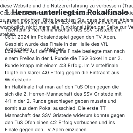
diese Website und die Nutzererfahrung zu verbessern (Tra
1. Herren unterliegt im Pokalfinale
Cookies). Sie können selbst entscheiden, ob Sie die Cooki
zulassen möchten. Bitte beachten Sie, dass bei einer Able
Denkbar knapp mit einer 4:3 Niederlage unterlag die 1.
womöglich nicht mehr alle Funktionalitäten der Seite zur 
Tischtennis Herrenmannschaft des SSV Gristede am
stehen.
06.01.2024 im Pokalendspiel gegen den TV Apen.
Gespielt wurde das Finale in der Halle des VfL
Akzeptieren
Ablehnen
Edewecht. Auf den Weg ins Finale besiegte man nach
einem Freilos in der 1. Runde die TSG Bokel in der 2.
Runde knapp mit einem 4:3 Erfolg. Im Viertelfinale
folgte ein klarer 4:0 Erfolg gegen die Eintracht aus
Wiefelstede.
Im Halbfinale traf man auf den TuS Ofen gegen die
sich die 2. Herren-Mannschaft des SSV Gristede mit
4:1 in der 2. Runde geschlagen geben musste und
somit aus dem Pokal ausschied. Die erste TT
Mannschaft des SSV Gristede widerum konnte gegen
den TuS Ofen einen 4:2 Erfolg verbuchen und ins
Finale gegen den TV Apen einziehen.