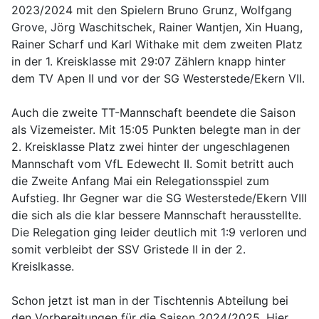
2023/2024 mit den Spielern Bruno Grunz, Wolfgang
Grove, Jörg Waschitschek, Rainer Wantjen, Xin Huang,
Rainer Scharf und Karl Withake mit dem zweiten Platz
in der 1. Kreisklasse mit 29:07 Zählern knapp hinter
dem TV Apen II und vor der SG Westerstede/Ekern VII.
Auch die zweite TT-Mannschaft beendete die Saison
als Vizemeister. Mit 15:05 Punkten belegte man in der
2. Kreisklasse Platz zwei hinter der ungeschlagenen
Mannschaft vom VfL Edewecht II. Somit betritt auch
die Zweite Anfang Mai ein Relegationsspiel zum
Aufstieg. Ihr Gegner war die SG Westerstede/Ekern VIII
die sich als die klar bessere Mannschaft herausstellte.
Die Relegation ging leider deutlich mit 1:9 verloren und
somit verbleibt der SSV Gristede II in der 2.
Kreislkasse.
Schon jetzt ist man in der Tischtennis Abteilung bei
den Vorbereitungen für die Saison 2024/2025. Hier