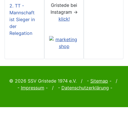
Gristede bei
2. TT -
Instagram ->
Mannschaft
klick!
ist Sieger in
der
Relegation
© 2026 SSV Gristede 1974 e.V. / -
Sitemap
- /
-
Impressum
- / -
Datenschutzerklärung
-