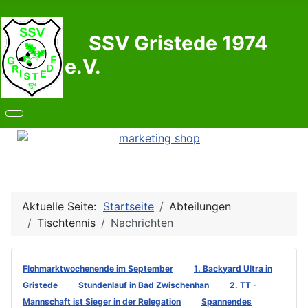
SSV Gristede 1974
e.V.
Aktuelle Seite:
Startseite
Abteilungen
Tischtennis
Nachrichten
Flohmarktwochenende im September
1. Backyard Ultra in
Gristede
Stundenlauf in Bad Zwischenhan
2. TT -
Mannschaft ist Sieger in der Relegation
Spannendes