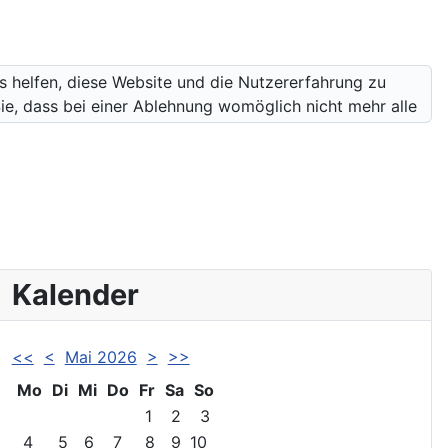
ns helfen, diese Website und die Nutzererfahrung zu
ie, dass bei einer Ablehnung womöglich nicht mehr alle
Kalender
<<
<
Mai 2026
>
>>
Mo
Di
Mi
Do
Fr
Sa
So
1
2
3
4
5
6
7
8
9
10