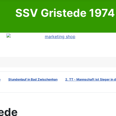
SSV Gristede 1974 
e
Stundenlauf in Bad Zwischenhan
2. TT - Mannschaft ist Sieger in 
tede