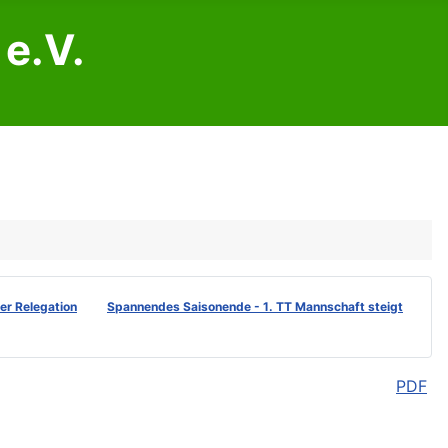
e.V.
der Relegation
Spannendes Saisonende - 1. TT Mannschaft steigt
PDF