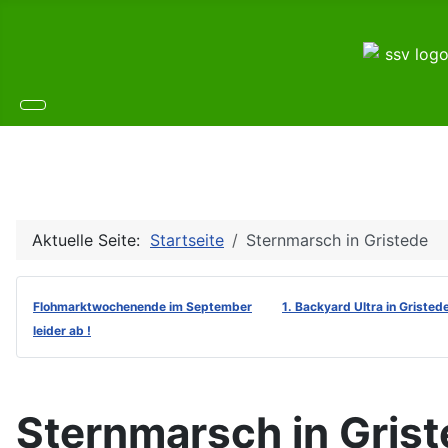
Aktuelle Seite:
Startseite
Sternmarsch in Gristede
Flohmarktwochenende im September
1. Backyard Ultra in Gristed
leider ab !
Sternmarsch in Gris