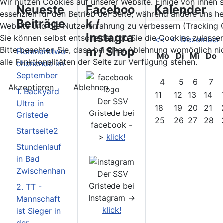
Wir nutzen Cookies auf unserer Website. Einige von ihnen 
Neueste
Faceboo
Kalender
essenziell für den Betrieb der Seite, während andere uns he
Beiträge
k /
Website und die Nutzererfahrung zu verbessern (Tracking 
Instagra
Sie können selbst entscheiden, ob Sie die Cookies zulasse
<<
<
Dezember
m / Shop
Bitte beachten Sie, dass bei einer Ablehnung womöglich ni
Flohmarktwo
Mo
Di
Mi
Do
alle Funktionalitäten der Seite zur Verfügung stehen.
chenende im
September
4
5
6
7
Akzeptieren
Ablehnen
1. Backyard
11
12
13
14
Der SSV
Ultra in
18
19
20
21
Gristede bei
Gristede
25
26
27
28
facebook -
Startseite2
>
klick!
Stundenlauf
in Bad
Zwischenhan
Der SSV
Gristede bei
2. TT -
Instagram ->
Mannschaft
klick!
ist Sieger in
der