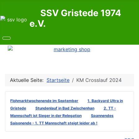
SSV Gristede 1974
e.V.
Aktuelle Seite:
Startseite
KM Crosslauf 2024
Flohmarktwochenende im September
1. Backyard Ultra in
Gristede
Stundenlauf in Bad Zwischenhan
2. TT -
Mannschaft ist Sieger in der Relegation
Spannendes
Saisonende - 1. TT Mannschaft steigt leider ab !