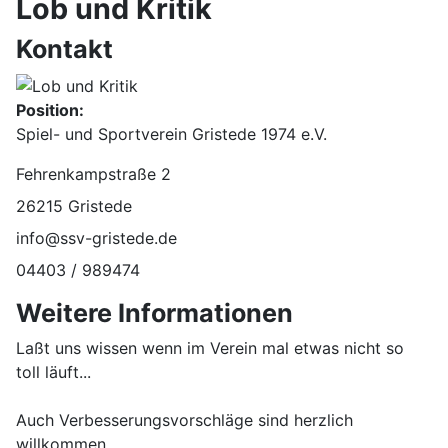
Lob und Kritik
Kontakt
Position:
Spiel- und Sportverein Gristede 1974 e.V.
Adresse:
Fehrenkampstraße 2
26215 Gristede
E-Mail:
info@ssv-gristede.de
Telefon:
04403 / 989474
Weitere Informationen
Weitere Informationen
Laßt uns wissen wenn im Verein mal etwas nicht so
toll läuft...
Auch Verbesserungsvorschläge sind herzlich
willkommen...