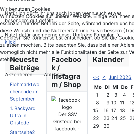
Wir benutzen Cookies
Natürlich dürft ihr uns auch loben wenn euch etwas
Wir nutzen Cookies auf unserer Website. Einige von ihnen 
besonders gut gefällt...
essenziell für den Betrieb der Seite, während andere uns he
diese Website und die Nutzererfahrung zu verbessern (Tra
Nutzt dafür auch gerne unser Umfrage Formular ->
Cookies). Sie können selbst entscheiden, ob Sie die Cooki
klick!
zulassen möchten. Bitte beachten Sie, dass bei einer Able
womöglich nicht mehr alle Funktionalitäten der Seite zur 
Neueste
Faceboo
Kalender
stehen.
Beiträge
k /
Akzeptieren
Ablehnen
Instagra
<<
<
Juni 2026
m / Shop
Flohmarktwo
Mo
Di
Mi
Do
F
chenende im
1
2
3
4
September
8
9
10
11
1
1. Backyard
15
16
17
18
1
Der SSV
Ultra in
22
23
24
25
2
Gristede bei
Gristede
29
30
facebook -
Startseite2