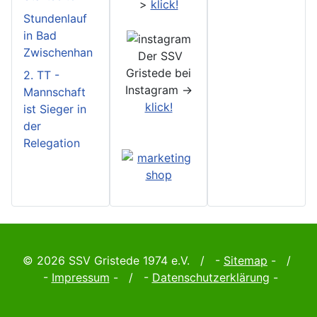
>
klick!
Stundenlauf
in Bad
Zwischenhan
Der SSV
Gristede bei
2. TT -
Instagram ->
Mannschaft
klick!
ist Sieger in
der
Relegation
© 2026 SSV Gristede 1974 e.V. / -
Sitemap
- /
-
Impressum
- / -
Datenschutzerklärung
-