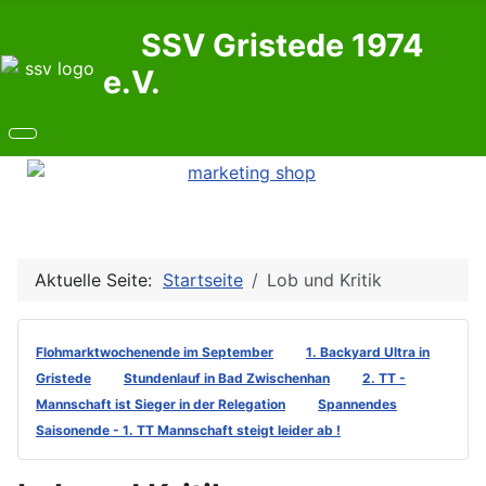
SSV Gristede 1974
e.V.
Aktuelle Seite:
Startseite
Lob und Kritik
Flohmarktwochenende im September
1. Backyard Ultra in
Gristede
Stundenlauf in Bad Zwischenhan
2. TT -
Mannschaft ist Sieger in der Relegation
Spannendes
Saisonende - 1. TT Mannschaft steigt leider ab !