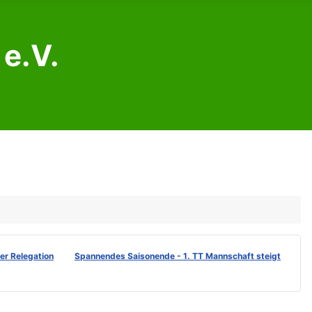
e.V.
der Relegation
Spannendes Saisonende - 1. TT Mannschaft steigt