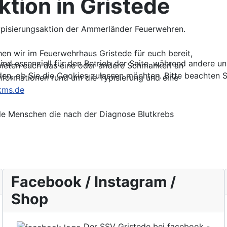
tion in Gristede
 Typisierungsaktion der Ammerländer Feuerwehren.
en wir im Feuerwehrhaus Gristede für euch bereit,
ind essenziell für den Betrieb der Seite, während andere u
bieten euch das eine oder andere Schmankerl an
den, ob Sie die Cookies zulassen möchten. Bitte beachten S
nformationen rund um die Typisierung und eine
kms.de
lle Menschen die nach der Diagnose Blutkrebs
Facebook / Instagram /
Shop
Der SSV Gristede bei facebook -