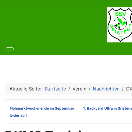
Aktuelle Seite:
Startseite
Verein
Nachrichten
DK
Flohmarktwochenende im September
1. Backyard Ultra in Gristed
leider ab !